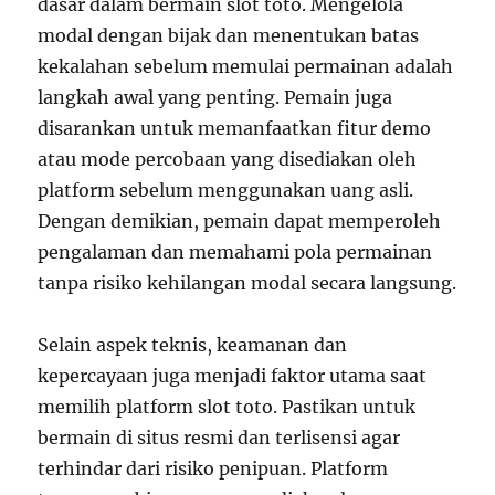
dasar dalam bermain slot toto. Mengelola
modal dengan bijak dan menentukan batas
kekalahan sebelum memulai permainan adalah
langkah awal yang penting. Pemain juga
disarankan untuk memanfaatkan fitur demo
atau mode percobaan yang disediakan oleh
platform sebelum menggunakan uang asli.
Dengan demikian, pemain dapat memperoleh
pengalaman dan memahami pola permainan
tanpa risiko kehilangan modal secara langsung.
Selain aspek teknis, keamanan dan
kepercayaan juga menjadi faktor utama saat
memilih platform slot toto. Pastikan untuk
bermain di situs resmi dan terlisensi agar
terhindar dari risiko penipuan. Platform