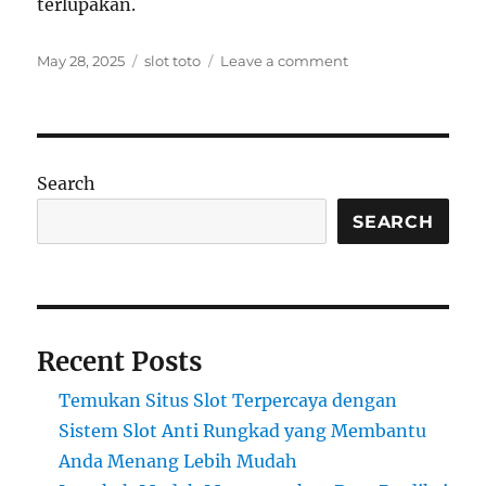
terlupakan.
Posted
Tags
on
May 28, 2025
slot toto
Leave a comment
on
Menyelami
Dunia
Slot
Toto:
Panduan
Search
Lengkap
dan
SEARCH
Keunggulannya
dalam
Perjudian
Digital
Recent Posts
Temukan Situs Slot Terpercaya dengan
Sistem Slot Anti Rungkad yang Membantu
Anda Menang Lebih Mudah