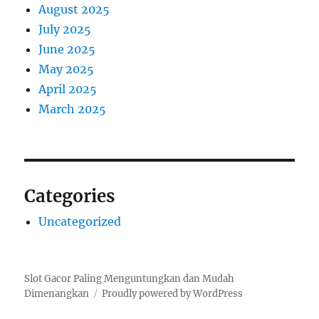
August 2025
July 2025
June 2025
May 2025
April 2025
March 2025
Categories
Uncategorized
Slot Gacor Paling Menguntungkan dan Mudah
Dimenangkan
Proudly powered by WordPress