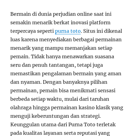
Bermain di dunia perjudian online saat ini
semakin menarik berkat inovasi platform
terpercaya seperti
purna toto
. Situs ini dikenal
luas karena menyediakan berbagai permainan
menarik yang mampu memanjakan setiap
pemain. Tidak hanya menawarkan suasana
seru dan penuh tantangan, tetapi juga
memastikan pengalaman bermain yang aman
dan nyaman. Dengan banyaknya pilihan
permainan, pemain bisa menikmati sensasi
berbeda setiap waktu, mulai dari taruhan
olahraga hingga permainan kasino klasik yang
menguji keberuntungan dan strategi.
Keunggulan utama dari Purna Toto terletak
pada kualitas layanan serta reputasi yang