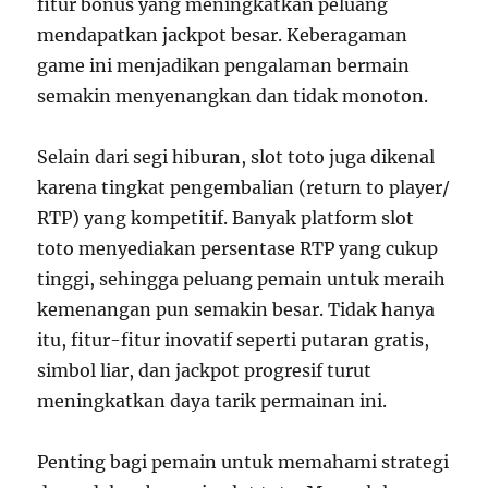
fitur bonus yang meningkatkan peluang
mendapatkan jackpot besar. Keberagaman
game ini menjadikan pengalaman bermain
semakin menyenangkan dan tidak monoton.
Selain dari segi hiburan, slot toto juga dikenal
karena tingkat pengembalian (return to player/
RTP) yang kompetitif. Banyak platform slot
toto menyediakan persentase RTP yang cukup
tinggi, sehingga peluang pemain untuk meraih
kemenangan pun semakin besar. Tidak hanya
itu, fitur-fitur inovatif seperti putaran gratis,
simbol liar, dan jackpot progresif turut
meningkatkan daya tarik permainan ini.
Penting bagi pemain untuk memahami strategi