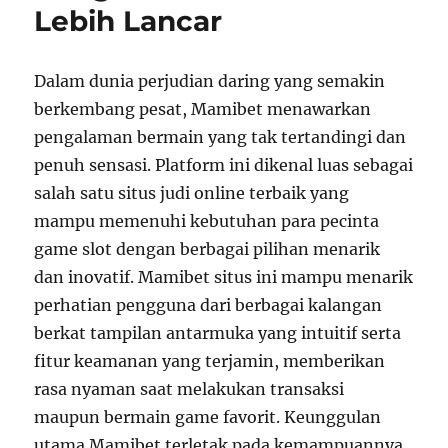
Lebih Lancar
Dalam dunia perjudian daring yang semakin
berkembang pesat, Mamibet menawarkan
pengalaman bermain yang tak tertandingi dan
penuh sensasi. Platform ini dikenal luas sebagai
salah satu situs judi online terbaik yang
mampu memenuhi kebutuhan para pecinta
game slot dengan berbagai pilihan menarik
dan inovatif. Mamibet situs ini mampu menarik
perhatian pengguna dari berbagai kalangan
berkat tampilan antarmuka yang intuitif serta
fitur keamanan yang terjamin, memberikan
rasa nyaman saat melakukan transaksi
maupun bermain game favorit. Keunggulan
utama Mamibet terletak pada kemampuannya