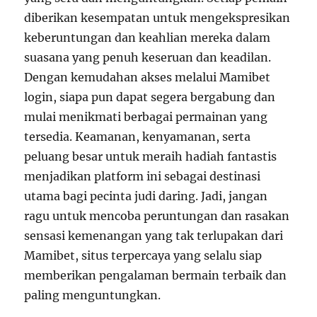
diberikan kesempatan untuk mengekspresikan
keberuntungan dan keahlian mereka dalam
suasana yang penuh keseruan dan keadilan.
Dengan kemudahan akses melalui Mamibet
login, siapa pun dapat segera bergabung dan
mulai menikmati berbagai permainan yang
tersedia. Keamanan, kenyamanan, serta
peluang besar untuk meraih hadiah fantastis
menjadikan platform ini sebagai destinasi
utama bagi pecinta judi daring. Jadi, jangan
ragu untuk mencoba peruntungan dan rasakan
sensasi kemenangan yang tak terlupakan dari
Mamibet, situs terpercaya yang selalu siap
memberikan pengalaman bermain terbaik dan
paling menguntungkan.