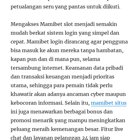
petualangan seru yang pantas untuk diikuti.
Mengakses Mamibet slot menjadi semakin
mudah berkat sistem login yang simpel dan
cepat. Mamibet login dirancang agar pengguna
bisa masuk ke akun mereka tanpa hambatan,
kapan pun dan di mana pun, selama
tersambung internet. Keamanan data pribadi
dan transaksi keuangan menjadi prioritas
utama, sehingga para pemain tidak perlu
khawatir akan adanya ancaman cyber maupun
kebocoran informasi. Selain itu,
mamibet situs
ini juga menawarkan berbagai bonus dan
promosi menarik yang mampu meningkatkan
peluang meraih kemenangan besar. Fitur live
chat dan layanan pelanggan 24 jam siap