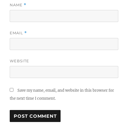
NAME
*
EMAIL
*
WEBSITE
Save my name, email, and website in this browser for
the next time I comment.