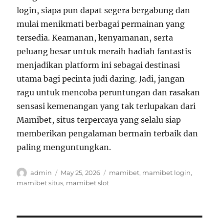
login, siapa pun dapat segera bergabung dan
mulai menikmati berbagai permainan yang
tersedia. Keamanan, kenyamanan, serta
peluang besar untuk meraih hadiah fantastis
menjadikan platform ini sebagai destinasi
utama bagi pecinta judi daring. Jadi, jangan
ragu untuk mencoba peruntungan dan rasakan
sensasi kemenangan yang tak terlupakan dari
Mamibet, situs terpercaya yang selalu siap
memberikan pengalaman bermain terbaik dan
paling menguntungkan.
Author
Posted
Tags
admin
May 25, 2026
mamibet
,
mamibet login
,
on
mamibet situs
,
mamibet slot