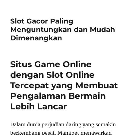
Slot Gacor Paling
Menguntungkan dan Mudah
Dimenangkan
Situs Game Online
dengan Slot Online
Tercepat yang Membuat
Pengalaman Bermain
Lebih Lancar
Dalam dunia perjudian daring yang semakin
berkembang pesat, Mamibet menawarkan