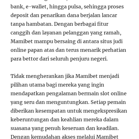
bank, e-wallet, hingga pulsa, sehingga proses
deposit dan penarikan dana berjalan lancar
tanpa hambatan. Dengan berbagai fitur
canggih dan layanan pelanggan yang ramah,
Mamibet mampu bersaing di antara situs judi
online papan atas dan terus menarik perhatian
para bettor dari seluruh penjuru negeri.
Tidak mengherankan jika Mamibet menjadi
pilihan utama bagi mereka yang ingin
mendapatkan pengalaman bermain slot online
yang seru dan menguntungkan. Setiap pemain
diberikan kesempatan untuk mengekspresikan
keberuntungan dan keahlian mereka dalam
suasana yang penuh keseruan dan keadilan.
Dengan kemudahan akses melalui Mamibet