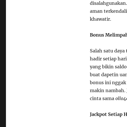
dan
disalahgunakan.
Jackpot
aman terkendali
Setiap
khawatir.
Hari
Bonus Melimpah
Salah satu daya 
hadir setiap har
yang bikin saldo
buat dapetin ua
bonus ini nggak
makin nambah. J
cinta sama
ollo4
Jackpot Setiap 