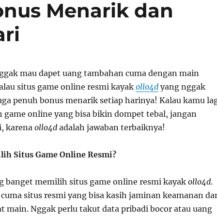
nus Menarik dan
ri
 nggak mau dapet uang tambahan cuma dengan main
alau situs game online resmi kayak
ollo4d
yang nggak
juga penuh bonus menarik setiap harinya! Kalau kamu lag
n game online yang bisa bikin dompet tebal, jangan
i, karena
ollo4d
adalah jawaban terbaiknya!
lih Situs Game Online Resmi?
g banget memilih situs game online resmi kayak
ollo4d
.
cuma situs resmi yang bisa kasih jaminan keamanan da
 main. Nggak perlu takut data pribadi bocor atau uang