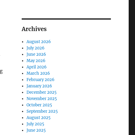
Archives
August 2026
July 2026
u
June 2026
May 2026
April 2026
ng
March 2026
February 2026
January 2026
December 2025
November 2025
October 2025
September 2025
August 2025
July 2025
June 2025