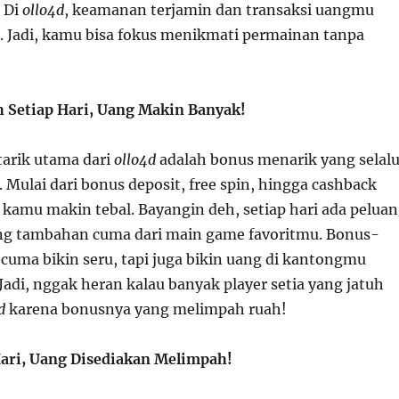
 Di
ollo4d
, keamanan terjamin dan transaksi uangmu
. Jadi, kamu bisa fokus menikmati permainan tanpa
 Setiap Hari, Uang Makin Banyak!
tarik utama dari
ollo4d
adalah bonus menarik yang selal
i. Mulai dari bonus deposit, free spin, hingga cashback
 kamu makin tebal. Bayangin deh, setiap hari ada pelua
ng tambahan cuma dari main game favoritmu. Bonus-
 cuma bikin seru, tapi juga bikin uang di kantongmu
adi, nggak heran kalau banyak player setia yang jatuh
d
karena bonusnya yang melimpah ruah!
Hari, Uang Disediakan Melimpah!