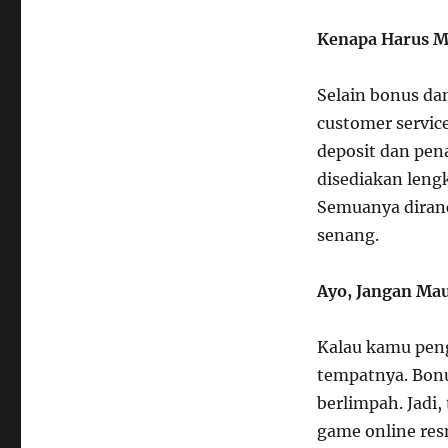
Kenapa Harus M
Selain bonus da
customer servic
deposit dan pen
disediakan lengka
Semuanya diran
senang.
Ayo, Jangan Ma
Kalau kamu peng
tempatnya. Bonu
berlimpah. Jadi
game online res