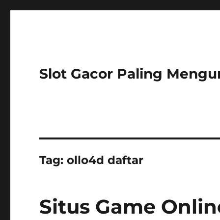
Slot Gacor Paling Men
Tag:
ollo4d daftar
Situs Game Onlin