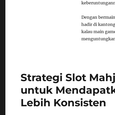
keberuntunganm
Dengan bermain
hadir di kantong
kalau main game
menguntungkan
Strategi Slot Mah
untuk Mendapat
Lebih Konsisten