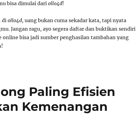
u bisa dimulai dari
ollo4d
!
 di
ollo4d
, uang bukan cuma sekadar kata, tapi nyata
mu. Jangan ragu, ayo segera daftar dan buktikan sendiri
 online bisa jadi sumber penghasilan tambahan yang
!
jong Paling Efisien
kan Kemenangan