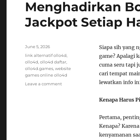
Menghadirkan Bo
Jackpot Setiap Ha
Posted
June 5, 2026
Siapa sih yang
on
Tags
link alternatif ollo4d
,
game? Apalagi k
ollo4d
,
ollo4d daftar
,
cuma seru tapi 
ollo4d.games
,
website
cari tempat mai
games online ollo4d
lewatkan info in
on
Leave a comment
Situs
Game
Kenapa Harus Pi
Online
Resmi
yang
Pertama, pentin
Menghadirkan
Kenapa? Karena 
Bonus
kenyamanan saat
Menarik