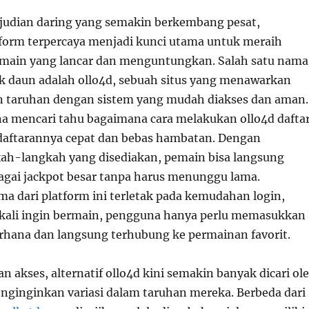
judian daring yang semakin berkembang pesat,
form terpercaya menjadi kunci utama untuk meraih
main yang lancar dan menguntungkan. Salah satu nama
k daun adalah ollo4d, sebuah situs yang menawarkan
n taruhan dengan sistem yang mudah diakses dan aman.
 mencari tahu bagaimana cara melakukan ollo4d dafta
daftarannya cepat dan bebas hambatan. Dengan
ah-langkah yang disediakan, pemain bisa langsung
gai jackpot besar tanpa harus menunggu lama.
a dari platform ini terletak pada kemudahan login,
 kali ingin bermain, pengguna hanya perlu memasukkan
erhana dan langsung terhubung ke permainan favorit.
 akses, alternatif ollo4d kini semakin banyak dicari ol
ginginkan variasi dalam taruhan mereka. Berbeda dari