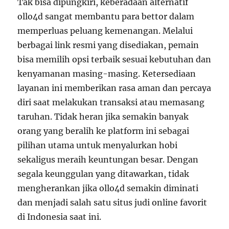
Tak bisa dipungkiri, keberadaan alternatif
ollo4d sangat membantu para bettor dalam
memperluas peluang kemenangan. Melalui
berbagai link resmi yang disediakan, pemain
bisa memilih opsi terbaik sesuai kebutuhan dan
kenyamanan masing-masing. Ketersediaan
layanan ini memberikan rasa aman dan percaya
diri saat melakukan transaksi atau memasang
taruhan. Tidak heran jika semakin banyak
orang yang beralih ke platform ini sebagai
pilihan utama untuk menyalurkan hobi
sekaligus meraih keuntungan besar. Dengan
segala keunggulan yang ditawarkan, tidak
mengherankan jika ollo4d semakin diminati
dan menjadi salah satu situs judi online favorit
di Indonesia saat ini.