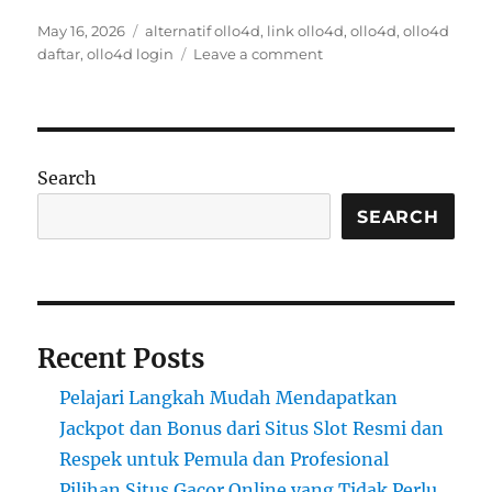
Posted
Tags
May 16, 2026
alternatif ollo4d
,
link ollo4d
,
ollo4d
,
ollo4d
on
on
daftar
,
ollo4d login
Leave a comment
Strategi
Slot
Mahjong
Paling
Efisien
Search
untuk
Mendapatkan
SEARCH
Kemenangan
Lebih
Konsisten
Recent Posts
Pelajari Langkah Mudah Mendapatkan
Jackpot dan Bonus dari Situs Slot Resmi dan
Respek untuk Pemula dan Profesional
Pilihan Situs Gacor Online yang Tidak Perlu