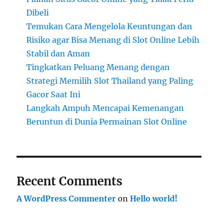
Dibeli
Temukan Cara Mengelola Keuntungan dan
Risiko agar Bisa Menang di Slot Online Lebih
Stabil dan Aman
Tingkatkan Peluang Menang dengan
Strategi Memilih Slot Thailand yang Paling
Gacor Saat Ini
Langkah Ampuh Mencapai Kemenangan
Beruntun di Dunia Permainan Slot Online
Recent Comments
A WordPress Commenter
on
Hello world!