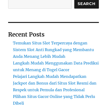
Promo
SEARCH
Menarik
dan
Peluang
Jackpot
Harian
Recent Posts
Temukan Situs Slot Terpercaya dengan
Sistem Slot Anti Rungkad yang Membantu
Anda Menang Lebih Mudah
Langkah Mudah Menggunakan Data Prediksi
untuk Menang di Togel Gacor
Pelajari Langkah Mudah Mendapatkan
Jackpot dan Bonus dari Situs Slot Resmi dan
Respek untuk Pemula dan Profesional
Pilihan Situs Gacor Online yang Tidak Perlu
Dibeli