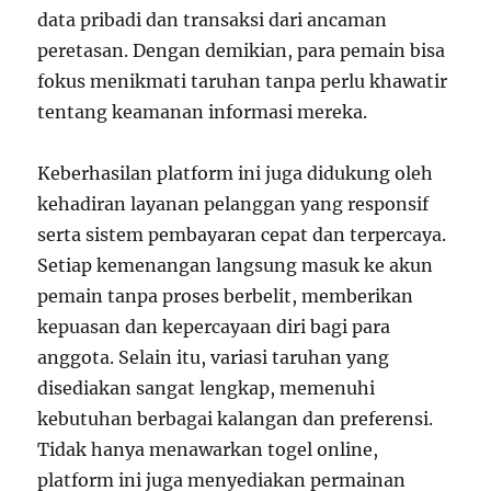
data pribadi dan transaksi dari ancaman
peretasan. Dengan demikian, para pemain bisa
fokus menikmati taruhan tanpa perlu khawatir
tentang keamanan informasi mereka.
Keberhasilan platform ini juga didukung oleh
kehadiran layanan pelanggan yang responsif
serta sistem pembayaran cepat dan terpercaya.
Setiap kemenangan langsung masuk ke akun
pemain tanpa proses berbelit, memberikan
kepuasan dan kepercayaan diri bagi para
anggota. Selain itu, variasi taruhan yang
disediakan sangat lengkap, memenuhi
kebutuhan berbagai kalangan dan preferensi.
Tidak hanya menawarkan togel online,
platform ini juga menyediakan permainan