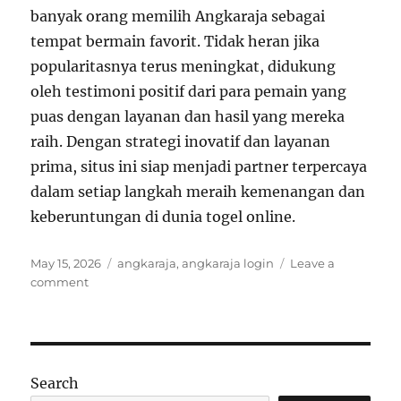
banyak orang memilih Angkaraja sebagai
tempat bermain favorit. Tidak heran jika
popularitasnya terus meningkat, didukung
oleh testimoni positif dari para pemain yang
puas dengan layanan dan hasil yang mereka
raih. Dengan strategi inovatif dan layanan
prima, situs ini siap menjadi partner terpercaya
dalam setiap langkah meraih kemenangan dan
keberuntungan di dunia togel online.
Posted
Tags
May 15, 2026
angkaraja
,
angkaraja login
Leave a
on
on
comment
Bandar
Togel
Online
Paling
Aktif
Search
dengan