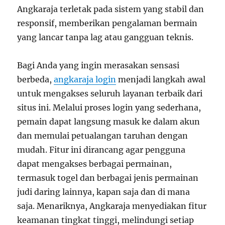
Angkaraja terletak pada sistem yang stabil dan
responsif, memberikan pengalaman bermain
yang lancar tanpa lag atau gangguan teknis.
Bagi Anda yang ingin merasakan sensasi
berbeda,
angkaraja login
menjadi langkah awal
untuk mengakses seluruh layanan terbaik dari
situs ini. Melalui proses login yang sederhana,
pemain dapat langsung masuk ke dalam akun
dan memulai petualangan taruhan dengan
mudah. Fitur ini dirancang agar pengguna
dapat mengakses berbagai permainan,
termasuk togel dan berbagai jenis permainan
judi daring lainnya, kapan saja dan di mana
saja. Menariknya, Angkaraja menyediakan fitur
keamanan tingkat tinggi, melindungi setiap