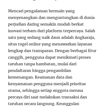
Mencari pengalaman bermain yang
menyenangkan dan menguntungkan di dunia
perjudian daring semakin mudah berkat
inovasi terbaru dari platform terpercaya. Salah
satu yang sedang naik daun adalah Angkaraja,
situs togel online yang menawarkan layanan
lengkap dan transparan. Dengan berbagai fitur
canggih, pengguna dapat menikmati proses
taruhan tanpa hambatan, mulai dari
pendaftaran hingga pengambilan
kemenangan. Keamanan data dan
kenyamanan pengguna menjadi prioritas
utama, sehingga setiap anggota merasa
percaya diri saat melakukan transaksi dan
taruhan secara langsung. Keunggulan