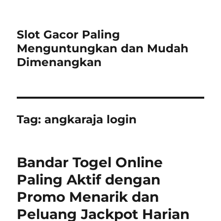
Slot Gacor Paling
Menguntungkan dan Mudah
Dimenangkan
Tag:
angkaraja login
Bandar Togel Online
Paling Aktif dengan
Promo Menarik dan
Peluang Jackpot Harian