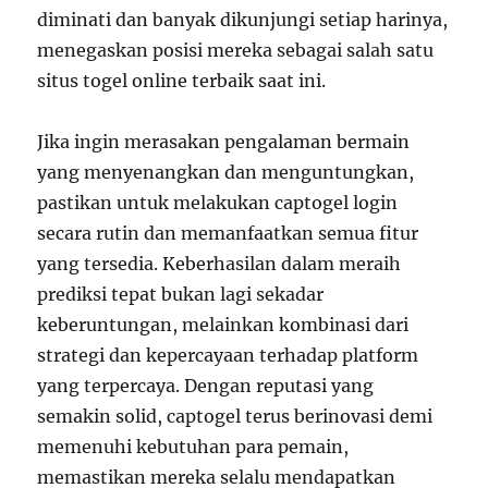
diminati dan banyak dikunjungi setiap harinya,
menegaskan posisi mereka sebagai salah satu
situs togel online terbaik saat ini.
Jika ingin merasakan pengalaman bermain
yang menyenangkan dan menguntungkan,
pastikan untuk melakukan captogel login
secara rutin dan memanfaatkan semua fitur
yang tersedia. Keberhasilan dalam meraih
prediksi tepat bukan lagi sekadar
keberuntungan, melainkan kombinasi dari
strategi dan kepercayaan terhadap platform
yang terpercaya. Dengan reputasi yang
semakin solid, captogel terus berinovasi demi
memenuhi kebutuhan para pemain,
memastikan mereka selalu mendapatkan