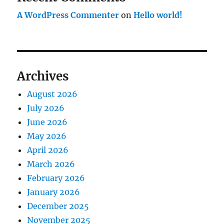
A WordPress Commenter
on
Hello world!
Archives
August 2026
July 2026
June 2026
May 2026
April 2026
March 2026
February 2026
January 2026
December 2025
November 2025