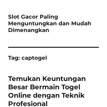
Slot Gacor Paling
Menguntungkan dan Mudah
Dimenangkan
Tag:
captogel
Temukan Keuntungan
Besar Bermain Togel
Online dengan Teknik
Profesional