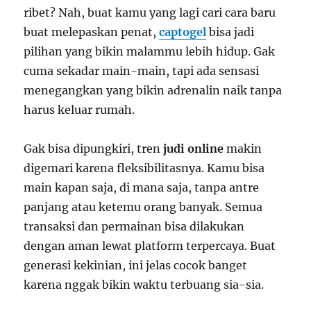
ribet? Nah, buat kamu yang lagi cari cara baru
buat melepaskan penat,
captogel
bisa jadi
pilihan yang bikin malammu lebih hidup. Gak
cuma sekadar main-main, tapi ada sensasi
menegangkan yang bikin adrenalin naik tanpa
harus keluar rumah.
Gak bisa dipungkiri, tren
judi online
makin
digemari karena fleksibilitasnya. Kamu bisa
main kapan saja, di mana saja, tanpa antre
panjang atau ketemu orang banyak. Semua
transaksi dan permainan bisa dilakukan
dengan aman lewat platform terpercaya. Buat
generasi kekinian, ini jelas cocok banget
karena nggak bikin waktu terbuang sia-sia.