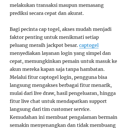
melakukan transaksi maupun memasang
prediksi secara cepat dan akurat.
Bagi pecinta cap togel, akses mudah menjadi
faktor penting untuk menikmati setiap
peluang meraih jackpot besar.
captogel
menyediakan layanan login yang simpel dan
cepat, memungkinkan pemain untuk masuk ke
akun mereka kapan saja tanpa hambatan.
Melalui fitur captogel login, pengguna bisa
langsung mengakses berbagai fitur menarik,
mulai dari live draw, hasil pengeluaran, hingga
fitur live chat untuk mendapatkan support
langsung dari tim customer service.
Kemudahan ini membuat pengalaman bermain
semakin menyenangkan dan tidak membuang