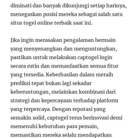
diminati dan banyak dikunjungi setiap harinya,
menegaskan posisi mereka sebagai salah satu
situs togel online terbaik saat ini.
Jika ingin merasakan pengalaman bermain
yang menyenangkan dan menguntungkan,
pastikan untuk melakukan captogel login
secara rutin dan memanfaatkan semua fitur
yang tersedia. Keberhasilan dalam meraih
prediksi tepat bukan lagi sekadar
keberuntungan, melainkan kombinasi dari
strategi dan kepercayaan terhadap platform
yang terpercaya. Dengan reputasi yang
semakin solid, captogel terus berinovasi demi
memenuhi kebutuhan para pemain,
memastikan mereka selalu mendapatkan