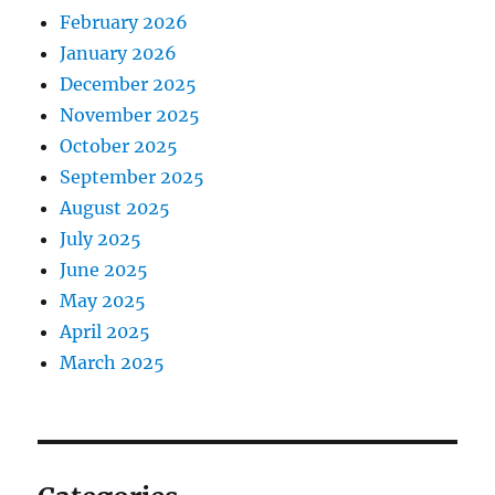
February 2026
January 2026
December 2025
November 2025
October 2025
September 2025
August 2025
July 2025
June 2025
May 2025
April 2025
March 2025