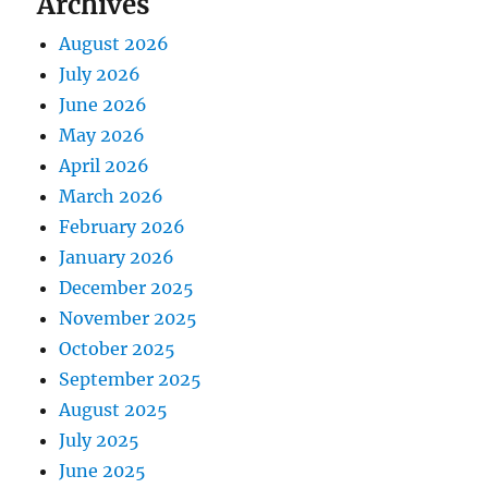
Archives
August 2026
July 2026
June 2026
May 2026
April 2026
March 2026
February 2026
January 2026
December 2025
November 2025
October 2025
September 2025
August 2025
July 2025
June 2025