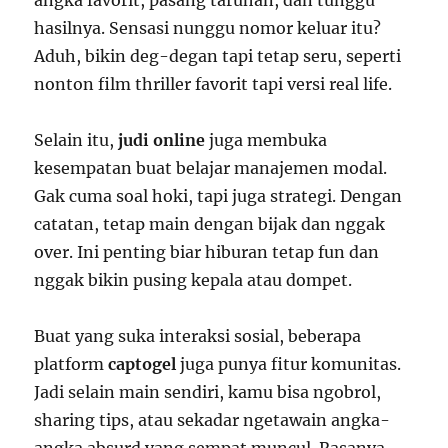
angka favorit, pasang taruhan, dan tunggu
hasilnya. Sensasi nunggu nomor keluar itu?
Aduh, bikin deg-degan tapi tetap seru, seperti
nonton film thriller favorit tapi versi real life.
Selain itu,
judi online
juga membuka
kesempatan buat belajar manajemen modal.
Gak cuma soal hoki, tapi juga strategi. Dengan
catatan, tetap main dengan bijak dan nggak
over. Ini penting biar hiburan tetap fun dan
nggak bikin pusing kepala atau dompet.
Buat yang suka interaksi sosial, beberapa
platform
captogel
juga punya fitur komunitas.
Jadi selain main sendiri, kamu bisa ngobrol,
sharing tips, atau sekadar ngetawain angka-