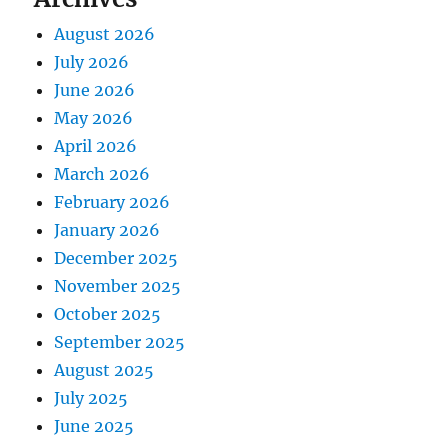
August 2026
July 2026
June 2026
May 2026
April 2026
March 2026
February 2026
January 2026
December 2025
November 2025
October 2025
September 2025
August 2025
July 2025
June 2025