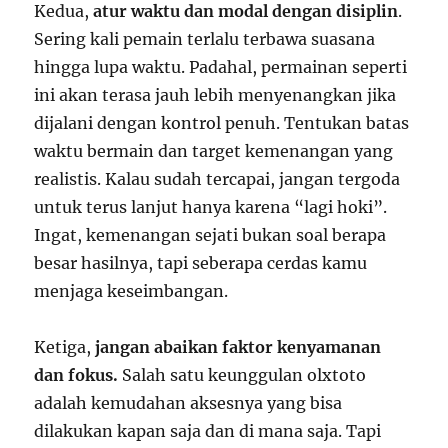
Kedua,
atur waktu dan modal dengan disiplin
.
Sering kali pemain terlalu terbawa suasana
hingga lupa waktu. Padahal, permainan seperti
ini akan terasa jauh lebih menyenangkan jika
dijalani dengan kontrol penuh. Tentukan batas
waktu bermain dan target kemenangan yang
realistis. Kalau sudah tercapai, jangan tergoda
untuk terus lanjut hanya karena “lagi hoki”.
Ingat, kemenangan sejati bukan soal berapa
besar hasilnya, tapi seberapa cerdas kamu
menjaga keseimbangan.
Ketiga,
jangan abaikan faktor kenyamanan
dan fokus.
Salah satu keunggulan olxtoto
adalah kemudahan aksesnya yang bisa
dilakukan kapan saja dan di mana saja. Tapi