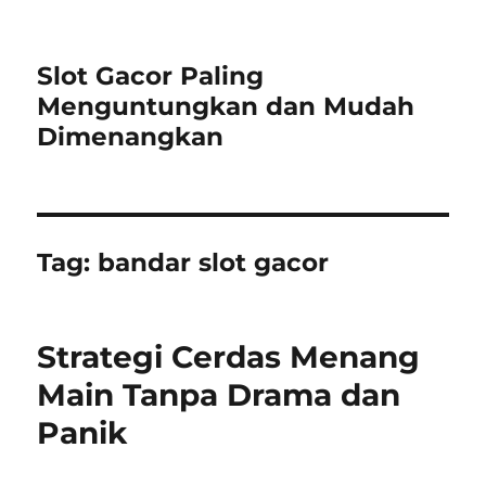
Slot Gacor Paling
Menguntungkan dan Mudah
Dimenangkan
Tag:
bandar slot gacor
Strategi Cerdas Menang
Main Tanpa Drama dan
Panik