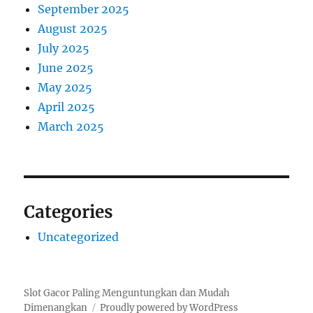
September 2025
August 2025
July 2025
June 2025
May 2025
April 2025
March 2025
Categories
Uncategorized
Slot Gacor Paling Menguntungkan dan Mudah
Dimenangkan
Proudly powered by WordPress