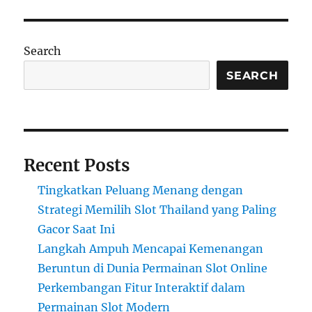
Search
SEARCH
Recent Posts
Tingkatkan Peluang Menang dengan
Strategi Memilih Slot Thailand yang Paling
Gacor Saat Ini
Langkah Ampuh Mencapai Kemenangan
Beruntun di Dunia Permainan Slot Online
Perkembangan Fitur Interaktif dalam
Permainan Slot Modern