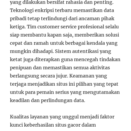
yang dilakukan bersifat rahasia dan penting.
Teknologi enkripsi terbaru memastikan data
pribadi tetap terlindungi dari ancaman pihak
ketiga. Tim customer service profesional selalu
siap membantu kapan saja, memberikan solusi
cepat dan ramah untuk berbagai kendala yang
mungkin dihadapi. Sistem autentikasi yang
ketat juga diterapkan guna mencegah tindakan
penipuan dan memastikan semua aktivitas
berlangsung secara jujur. Keamanan yang
terjaga menjadikan situs ini pilihan yang tepat
untuk para pemain serius yang mengutamakan
keadilan dan perlindungan data.
Kualitas layanan yang unggul menjadi faktor
kunci keberhasilan situs gacor dalam