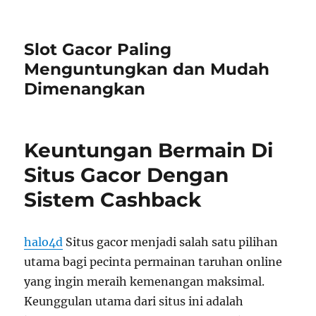
Slot Gacor Paling
Menguntungkan dan Mudah
Dimenangkan
Keuntungan Bermain Di
Situs Gacor Dengan
Sistem Cashback
halo4d
Situs gacor menjadi salah satu pilihan
utama bagi pecinta permainan taruhan online
yang ingin meraih kemenangan maksimal.
Keunggulan utama dari situs ini adalah