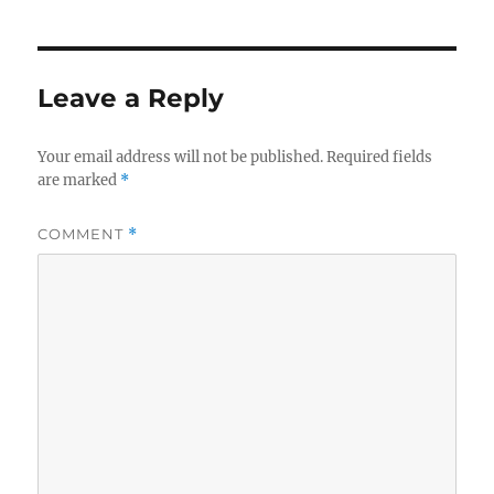
Leave a Reply
Your email address will not be published.
Required fields
are marked
*
COMMENT
*