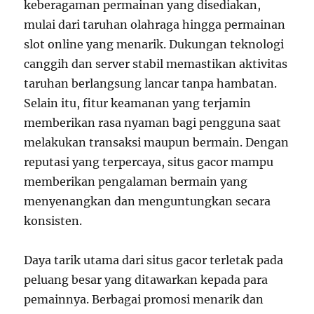
keberagaman permainan yang disediakan,
mulai dari taruhan olahraga hingga permainan
slot online yang menarik. Dukungan teknologi
canggih dan server stabil memastikan aktivitas
taruhan berlangsung lancar tanpa hambatan.
Selain itu, fitur keamanan yang terjamin
memberikan rasa nyaman bagi pengguna saat
melakukan transaksi maupun bermain. Dengan
reputasi yang terpercaya, situs gacor mampu
memberikan pengalaman bermain yang
menyenangkan dan menguntungkan secara
konsisten.
Daya tarik utama dari situs gacor terletak pada
peluang besar yang ditawarkan kepada para
pemainnya. Berbagai promosi menarik dan