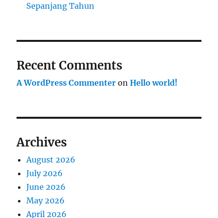
Sepanjang Tahun
Recent Comments
A WordPress Commenter
on
Hello world!
Archives
August 2026
July 2026
June 2026
May 2026
April 2026