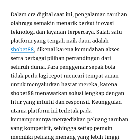
Dalam era digital saat ini, pengalaman taruhan
olahraga semakin menarik berkat inovasi
teknologi dan layanan terpercaya. Salah satu
platform yang tengah naik daun adalah
sbobet88
, dikenal karena kemudahan akses
serta berbagai pilihan pertandingan dari
seluruh dunia. Para penggemar sepak bola
tidak perlu lagi repot mencari tempat aman
untuk menyalurkan hasrat mereka, karena
sbobet88 menawarkan solusi lengkap dengan
fitur yang intuitif dan responsif. Keunggulan
utama platform ini terletak pada
kemampuannya menyediakan peluang taruhan
yang kompetitif, sehingga setiap pemain
memiliki peluang menang yang lebih tinggi