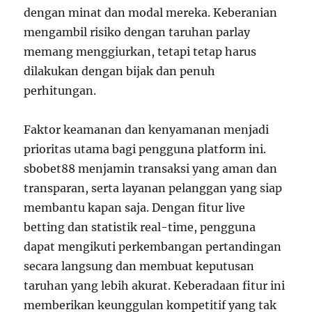
dengan minat dan modal mereka. Keberanian
mengambil risiko dengan taruhan parlay
memang menggiurkan, tetapi tetap harus
dilakukan dengan bijak dan penuh
perhitungan.
Faktor keamanan dan kenyamanan menjadi
prioritas utama bagi pengguna platform ini.
sbobet88 menjamin transaksi yang aman dan
transparan, serta layanan pelanggan yang siap
membantu kapan saja. Dengan fitur live
betting dan statistik real-time, pengguna
dapat mengikuti perkembangan pertandingan
secara langsung dan membuat keputusan
taruhan yang lebih akurat. Keberadaan fitur ini
memberikan keunggulan kompetitif yang tak