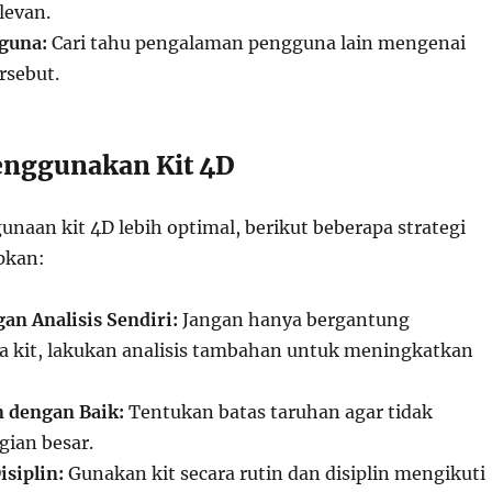
levan.
guna:
Cari tahu pengalaman pengguna lain mengenai
ersebut.
enggunakan Kit 4D
unaan kit 4D lebih optimal, berikut beberapa strategi
pkan:
n Analisis Sendiri:
Jangan hanya bergantung
 kit, lakukan analisis tambahan untuk meningkatkan
 dengan Baik:
Tentukan batas taruhan agar tidak
ian besar.
isiplin:
Gunakan kit secara rutin dan disiplin mengikuti