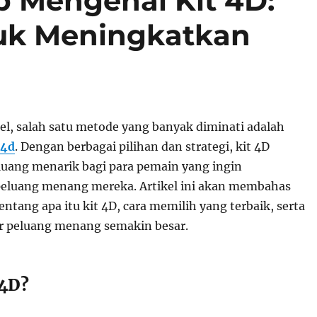
 Mengenai Kit 4D:
tuk Meningkatkan
el, salah satu metode yang banyak diminati adalah
 4d
. Dengan berbagai pilihan dan strategi, kit 4D
uang menarik bagi para pemain yang ingin
eluang menang mereka. Artikel ini akan membahas
entang apa itu kit 4D, cara memilih yang terbaik, serta
gar peluang menang semakin besar.
 4D?