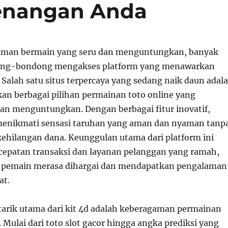
enangan Anda
aman bermain yang seru dan menguntungkan, banyak
ong-bondong mengakses platform yang menawarkan
 Salah satu situs terpercaya yang sedang naik daun adal
an berbagai pilihan permainan toto online yang
n menguntungkan. Dengan berbagai fitur inovatif,
menikmati sensasi taruhan yang aman dan nyaman tanp
kehilangan dana. Keunggulan utama dari platform ini
ecepatan transaksi dan layanan pelanggan yang ramah,
 pemain merasa dihargai dan mendapatkan pengalaman
at.
 tarik utama dari kit 4d adalah keberagaman permainan
 Mulai dari toto slot gacor hingga angka prediksi yang