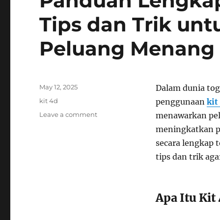
Panduan Lengkap
Tips dan Trik un
Peluang Menang
Posted
May 12, 2025
Dalam dunia tog
on
Tags
kit 4d
penggunaan
kit
on
Leave a comment
menawarkan pel
Panduan
meningkatkan p
Lengkap
secara lengkap t
Mengenai
Kit
tips dan trik a
4D:
Tips
dan
Apa Itu Kit
Trik
untuk
Meningkatkan