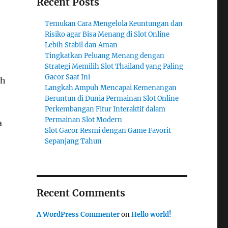
Recent Posts
Temukan Cara Mengelola Keuntungan dan
Risiko agar Bisa Menang di Slot Online
Lebih Stabil dan Aman
Tingkatkan Peluang Menang dengan
Strategi Memilih Slot Thailand yang Paling
Gacor Saat Ini
ah
Langkah Ampuh Mencapai Kemenangan
Beruntun di Dunia Permainan Slot Online
Perkembangan Fitur Interaktif dalam
Permainan Slot Modern
a
Slot Gacor Resmi dengan Game Favorit
Sepanjang Tahun
Recent Comments
A WordPress Commenter
on
Hello world!