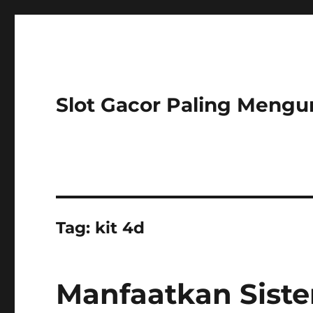
Slot Gacor Paling Men
Tag:
kit 4d
Manfaatkan Sist