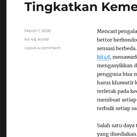
Tingkatkan Kem
Posted
March 1, 2026
Mencari pengal
on
Tags
kit 4d
,
kit4d
bettor berbond
on
Leave a comment
sensasi berbeda.
Manfaatkan
kit4d
, menawark
Sistem
mengasyikkan da
Modern
untuk
pengguna bisa 
Tingkatkan
harus khawatir 
Kemenangan
terletak pada k
Anda
membuat setiap
terbaik setiap sa
Salah satu daya
yang disediakan.