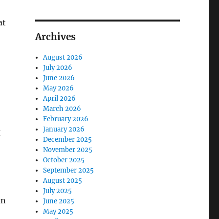
at
Archives
August 2026
July 2026
June 2026
May 2026
April 2026
March 2026
February 2026
January 2026
g
December 2025
November 2025
October 2025
September 2025
August 2025
July 2025
an
June 2025
May 2025