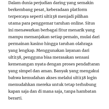
Dalam dunia perjudian daring yang semakin
berkembang pesat, keberadaan platform
terpercaya seperti ulti138 menjadi pilihan
utama para penggemar taruhan online. Situs
ini menawarkan berbagai fitur menarik yang
mampu memanjakan setiap pemain, mulai dari
permainan kasino hingga taruhan olahraga
yang lengkap. Menggunakan layanan dari
ulti138, pengguna bisa merasakan sensasi
kemenangan nyata dengan proses pendaftaran
yang simpel dan aman. Banyak yang mengakui
bahwa kemudahan akses melalui ulti138 login
memudahkan mereka untuk tetap terhubung
kapan saja dan di mana saja, tanpa hambatan
berarti.