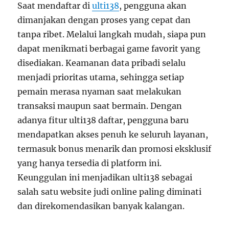
Saat mendaftar di
ulti138
, pengguna akan
dimanjakan dengan proses yang cepat dan
tanpa ribet. Melalui langkah mudah, siapa pun
dapat menikmati berbagai game favorit yang
disediakan. Keamanan data pribadi selalu
menjadi prioritas utama, sehingga setiap
pemain merasa nyaman saat melakukan
transaksi maupun saat bermain. Dengan
adanya fitur ulti138 daftar, pengguna baru
mendapatkan akses penuh ke seluruh layanan,
termasuk bonus menarik dan promosi eksklusif
yang hanya tersedia di platform ini.
Keunggulan ini menjadikan ulti138 sebagai
salah satu website judi online paling diminati
dan direkomendasikan banyak kalangan.