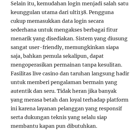
Selain itu, kemudahan login menjadi salah satu
keunggulan utama dari ulti138. Pengguna
cukup memasukkan data login secara
sederhana untuk mengakses berbagai fitur
menarik yang disediakan. Sistem yang diusung
sangat user-friendly, memungkinkan siapa
saja, bahkan pemula sekalipun, dapat
mengoperasikan permainan tanpa kesulitan.
Fasilitas live casino dan taruhan langsung hadir
untuk memberi pengalaman bermain yang
autentik dan seru. Tidak heran jika banyak
yang merasa betah dan loyal terhadap platform
ini karena layanan pelanggan yang responsif
serta dukungan teknis yang selalu siap
membantu kapan pun dibutuhkan.