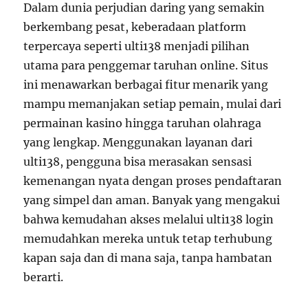
Dalam dunia perjudian daring yang semakin
berkembang pesat, keberadaan platform
terpercaya seperti ulti138 menjadi pilihan
utama para penggemar taruhan online. Situs
ini menawarkan berbagai fitur menarik yang
mampu memanjakan setiap pemain, mulai dari
permainan kasino hingga taruhan olahraga
yang lengkap. Menggunakan layanan dari
ulti138, pengguna bisa merasakan sensasi
kemenangan nyata dengan proses pendaftaran
yang simpel dan aman. Banyak yang mengakui
bahwa kemudahan akses melalui ulti138 login
memudahkan mereka untuk tetap terhubung
kapan saja dan di mana saja, tanpa hambatan
berarti.