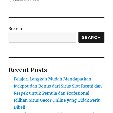
Leave a comment
Slot
Gacor
Unggulan
untuk
Profit
Search
Lebih
Optimal
SEARCH
Recent Posts
Pelajari Langkah Mudah Mendapatkan
Jackpot dan Bonus dari Situs Slot Resmi dan
Respek untuk Pemula dan Profesional
Pilihan Situs Gacor Online yang Tidak Perlu
Dibeli