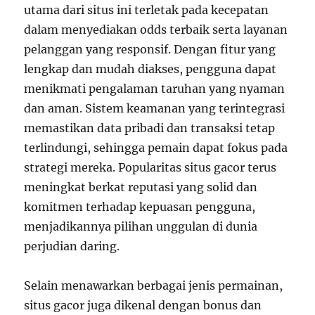
utama dari situs ini terletak pada kecepatan
dalam menyediakan odds terbaik serta layanan
pelanggan yang responsif. Dengan fitur yang
lengkap dan mudah diakses, pengguna dapat
menikmati pengalaman taruhan yang nyaman
dan aman. Sistem keamanan yang terintegrasi
memastikan data pribadi dan transaksi tetap
terlindungi, sehingga pemain dapat fokus pada
strategi mereka. Popularitas situs gacor terus
meningkat berkat reputasi yang solid dan
komitmen terhadap kepuasan pengguna,
menjadikannya pilihan unggulan di dunia
perjudian daring.
Selain menawarkan berbagai jenis permainan,
situs gacor juga dikenal dengan bonus dan