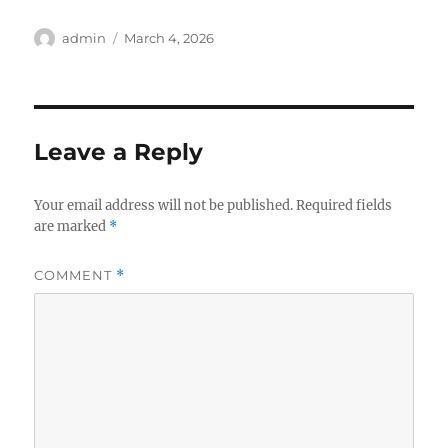
Author
Posted
admin
March 4, 2026
on
Leave a Reply
Your email address will not be published.
Required fields
are marked
*
COMMENT
*