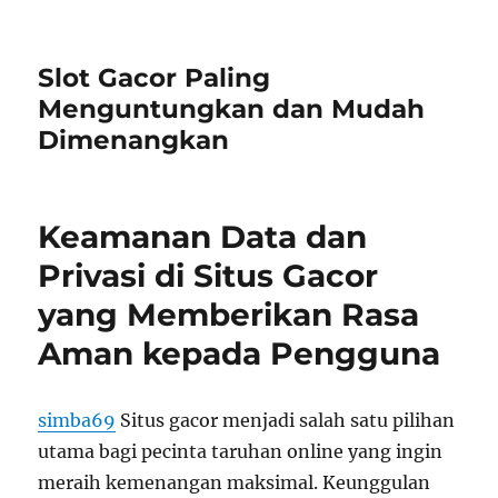
Slot Gacor Paling
Menguntungkan dan Mudah
Dimenangkan
Keamanan Data dan
Privasi di Situs Gacor
yang Memberikan Rasa
Aman kepada Pengguna
simba69
Situs gacor menjadi salah satu pilihan
utama bagi pecinta taruhan online yang ingin
meraih kemenangan maksimal. Keunggulan