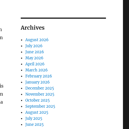
Archives
n
in
August 2026
July 2026
June 2026
May 2026
April 2026
March 2026
February 2026
January 2026
is
December 2025
an
November 2025
October 2025
na
September 2025
August 2025
July 2025
June 2025