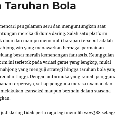
 Taruhan Bola
mencari pengalaman seru dan menguntungkan saat
ntungan mereka di dunia daring. Salah satu platform
ik daun dan mampu memenuhi harapan tersebut adalah
 mahjong win yang menawarkan berbagai permainan
eluang besar meraih kemenangan fantastis. Keunggulan
orm ini terletak pada variasi game yang lengkap, mulai
mahjong yang menguji strategi hingga taruhan bola yan
enalin tinggi. Dengan antarmuka yang ramah penggun
manan terpercaya, setiap pengguna merasa nyaman dan
at melakukan transaksi maupun bermain dalam suasana
gkan.
judi daring tidak perlu ragu lagi memilih wow388 sebaga