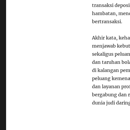
transaksi depos
hambatan, mend
bertransaksi.
Akhir kata, keh
menjawab kebutu
sekaligus pelua
dan taruhan bol
di kalangan pe
peluang kemenan
dan layanan prof
bergabung dan r
dunia judi darin