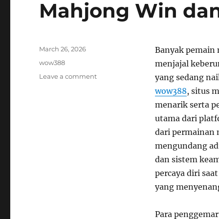
Mahjong Win dan
Posted
March 26, 2026
Banyak pemain 
on
Tags
wow388
menjajal keberu
on
Leave a comment
yang sedang na
Tingkatkan
wow388
, situs
Profit
menarik serta p
Harian
Lewat
utama dari platf
Situs
dari permainan 
Mahjong
mengundang adr
Win
dan
dan sistem kea
Taruhan
percaya diri sa
Bola
yang menyenan
Para penggemar 