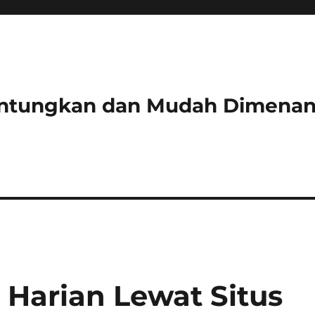
guntungkan dan Mudah Dimena
 Harian Lewat Situs