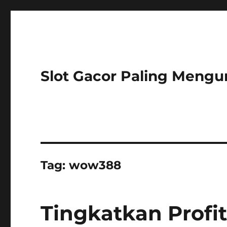
Slot Gacor Paling Men
Tag:
wow388
Tingkatkan Profit