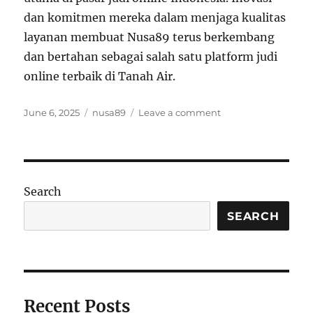
dan komitmen mereka dalam menjaga kualitas
layanan membuat Nusa89 terus berkembang
dan bertahan sebagai salah satu platform judi
online terbaik di Tanah Air.
Posted
Tags
on
June 6, 2025
nusa89
Leave a comment
on
Nusa89:
Platform
Judi
Online
Terpercaya
Search
dengan
Layanan
SEARCH
Lengkap
dan
Keamanan
Optimal
di
Recent Posts
Indonesia