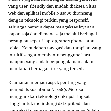
yang user-friendly dan mudah diakses. Situs
web dan aplikasi mobile Nusa89 dirancang
dengan teknologi terkini yang responsif,
sehingga pemain dapat mengakses layanan
kapan saja dan di mana saja melalui berbagai
perangkat seperti laptop, smartphone, atau
tablet. Kemudahan navigasi dan tampilan yang
intuitif sangat membantu pengguna baru
maupun yang sudah berpengalaman dalam
menikmati berbagai fitur yang tersedia.
Keamanan menjadi aspek penting yang
menjadi fokus utama Nusa89. Mereka
menggunakan teknologi enkripsi tingkat
tinggi untuk melindungi data pribadi dan
transaksi keuangan para penggunanya. Selain