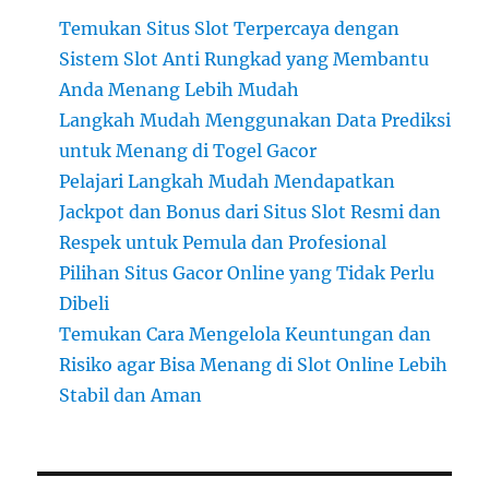
Temukan Situs Slot Terpercaya dengan
Sistem Slot Anti Rungkad yang Membantu
Anda Menang Lebih Mudah
Langkah Mudah Menggunakan Data Prediksi
untuk Menang di Togel Gacor
Pelajari Langkah Mudah Mendapatkan
Jackpot dan Bonus dari Situs Slot Resmi dan
Respek untuk Pemula dan Profesional
Pilihan Situs Gacor Online yang Tidak Perlu
Dibeli
Temukan Cara Mengelola Keuntungan dan
Risiko agar Bisa Menang di Slot Online Lebih
Stabil dan Aman