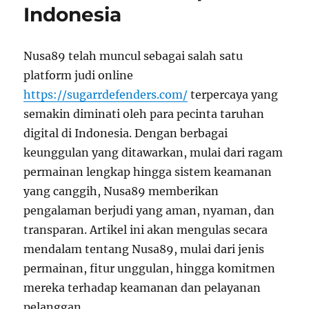
Indonesia
Nusa89 telah muncul sebagai salah satu
platform judi online
https://sugarrdefenders.com/
terpercaya yang
semakin diminati oleh para pecinta taruhan
digital di Indonesia. Dengan berbagai
keunggulan yang ditawarkan, mulai dari ragam
permainan lengkap hingga sistem keamanan
yang canggih, Nusa89 memberikan
pengalaman berjudi yang aman, nyaman, dan
transparan. Artikel ini akan mengulas secara
mendalam tentang Nusa89, mulai dari jenis
permainan, fitur unggulan, hingga komitmen
mereka terhadap keamanan dan pelayanan
pelanggan.