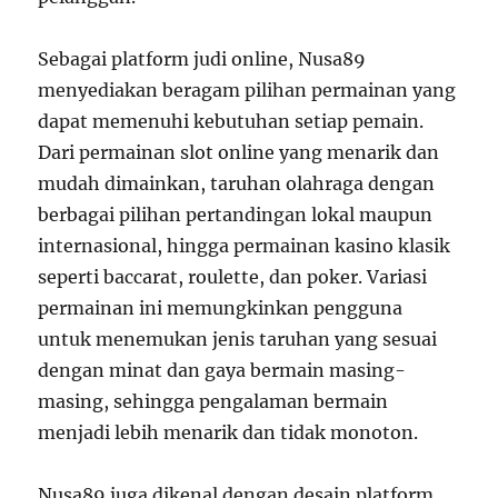
Sebagai platform judi online, Nusa89
menyediakan beragam pilihan permainan yang
dapat memenuhi kebutuhan setiap pemain.
Dari permainan slot online yang menarik dan
mudah dimainkan, taruhan olahraga dengan
berbagai pilihan pertandingan lokal maupun
internasional, hingga permainan kasino klasik
seperti baccarat, roulette, dan poker. Variasi
permainan ini memungkinkan pengguna
untuk menemukan jenis taruhan yang sesuai
dengan minat dan gaya bermain masing-
masing, sehingga pengalaman bermain
menjadi lebih menarik dan tidak monoton.
Nusa89 juga dikenal dengan desain platform