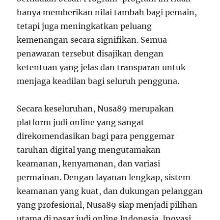
hanya memberikan nilai tambah bagi pemain,
tetapi juga meningkatkan peluang
kemenangan secara signifikan. Semua
penawaran tersebut disajikan dengan
ketentuan yang jelas dan transparan untuk
menjaga keadilan bagi seluruh pengguna.
Secara keseluruhan, Nusa89 merupakan
platform judi online yang sangat
direkomendasikan bagi para penggemar
taruhan digital yang mengutamakan
keamanan, kenyamanan, dan variasi
permainan. Dengan layanan lengkap, sistem
keamanan yang kuat, dan dukungan pelanggan
yang profesional, Nusa89 siap menjadi pilihan
utama di pasar judi online Indonesia. Inovasi