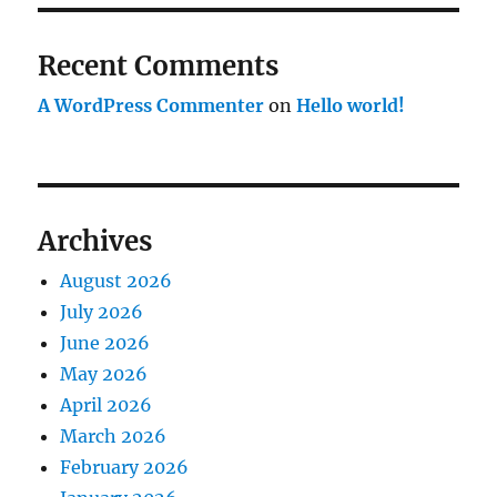
Recent Comments
A WordPress Commenter
on
Hello world!
Archives
August 2026
July 2026
June 2026
May 2026
April 2026
March 2026
February 2026