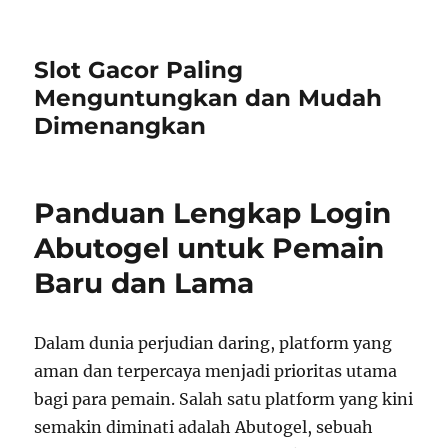
Slot Gacor Paling
Menguntungkan dan Mudah
Dimenangkan
Panduan Lengkap Login
Abutogel untuk Pemain
Baru dan Lama
Dalam dunia perjudian daring, platform yang
aman dan terpercaya menjadi prioritas utama
bagi para pemain. Salah satu platform yang kini
semakin diminati adalah Abutogel, sebuah