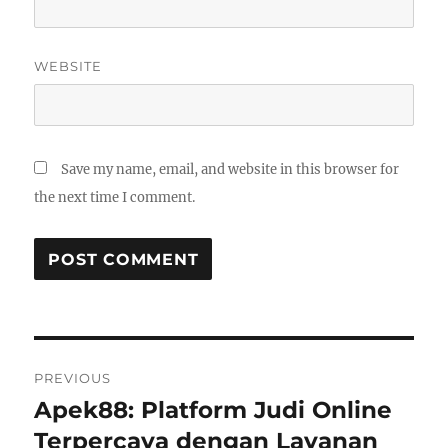
WEBSITE
Save my name, email, and website in this browser for
the next time I comment.
Post
PREVIOUS
navigation
Apek88: Platform Judi Online
Previous
post:
Terpercaya dengan Layanan