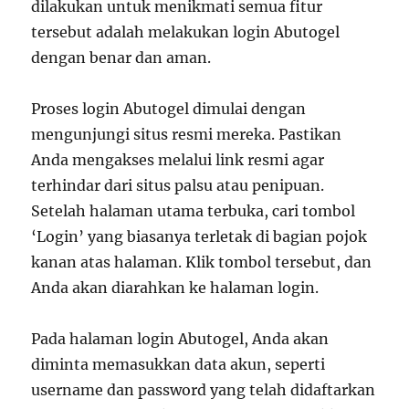
dilakukan untuk menikmati semua fitur
tersebut adalah melakukan login Abutogel
dengan benar dan aman.
Proses login Abutogel dimulai dengan
mengunjungi situs resmi mereka. Pastikan
Anda mengakses melalui link resmi agar
terhindar dari situs palsu atau penipuan.
Setelah halaman utama terbuka, cari tombol
‘Login’ yang biasanya terletak di bagian pojok
kanan atas halaman. Klik tombol tersebut, dan
Anda akan diarahkan ke halaman login.
Pada halaman login Abutogel, Anda akan
diminta memasukkan data akun, seperti
username dan password yang telah didaftarkan