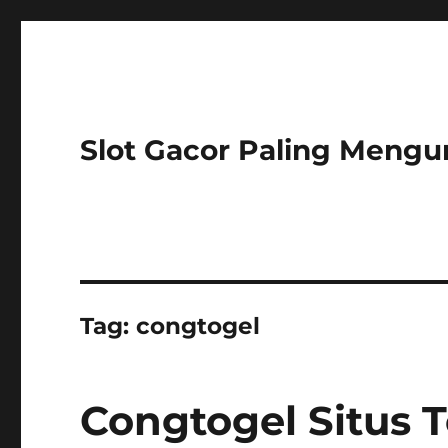
Slot Gacor Paling Men
Tag:
congtogel
Congtogel Situs 