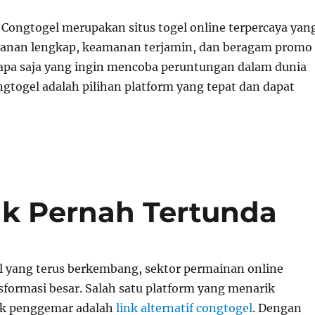
Congtogel merupakan situs togel online terpercaya yan
anan lengkap, keamanan terjamin, dan beragam promo
iapa saja yang ingin mencoba peruntungan dalam dunia
ongtogel adalah pilihan platform yang tepat dan dapat
Tak Pernah Tertunda
al yang terus berkembang, sektor permainan online
formasi besar. Salah satu platform yang menarik
ak penggemar adalah
link alternatif congtogel
. Dengan