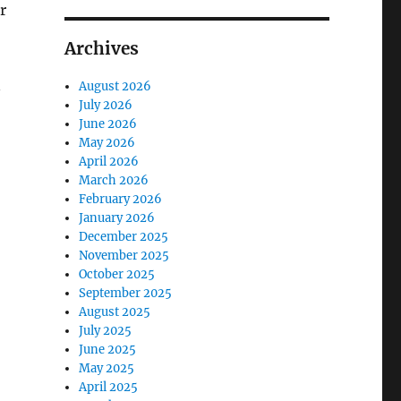
r
Archives
n
August 2026
July 2026
June 2026
May 2026
April 2026
March 2026
February 2026
January 2026
December 2025
November 2025
October 2025
September 2025
August 2025
July 2025
June 2025
May 2025
April 2025