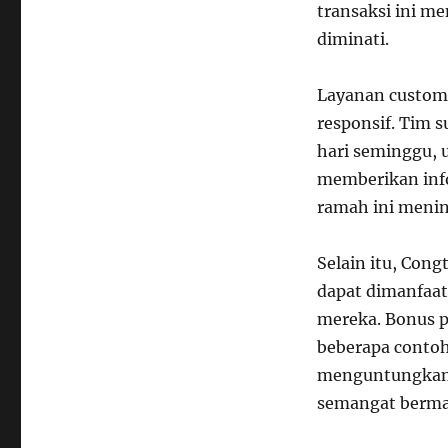
transaksi ini m
diminati.
Layanan custome
responsif. Tim 
hari seminggu, 
memberikan info
ramah ini menin
Selain itu, Con
dapat dimanfaa
mereka. Bonus p
beberapa contoh
menguntungkan 
semangat berma