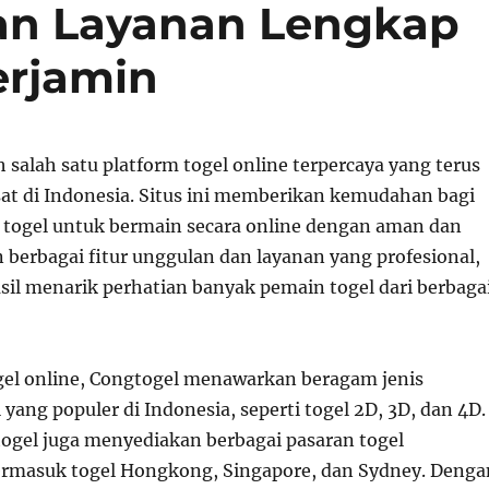
an Layanan Lengkap
rjamin
 salah satu platform togel online terpercaya yang terus
t di Indonesia. Situs ini memberikan kemudahan bagi
togel untuk bermain secara online dengan aman dan
berbagai fitur unggulan dan layanan yang profesional,
sil menarik perhatian banyak pemain togel dari berbaga
ogel online, Congtogel menawarkan beragam jenis
yang populer di Indonesia, seperti togel 2D, 3D, dan 4D.
gtogel juga menyediakan berbagai pasaran togel
termasuk togel Hongkong, Singapore, dan Sydney. Denga