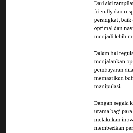
Dari sisi tampi
friendly dan res
perangkat, baik
optimal dan na
menjadi lebih m
Dalam hal regul
menjalankan oper
pembayaran dila
memastikan bahw
manipulasi.
Dengan segala k
utama bagi para 
melakukan inova
memberikan pen