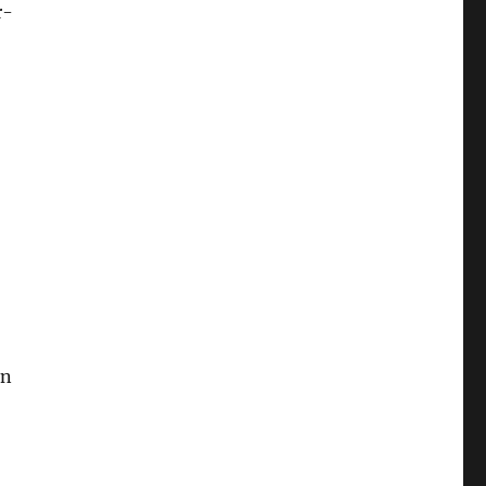
r-
an