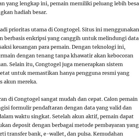
an yang lengkap ini, pemain memiliki peluang lebih besa
kan hadiah besar.
i prioritas utama di Congtogel. Situs ini menggunaka
 berbasis enkripsi yang canggih untuk melindungi data
nsaksi keuangan para pemain. Dengan teknologi ini,
ermain dengan tenang tanpa khawatir akan kebocoran
uan. Selain itu, Congtogel juga menerapkan sistem
 ketat untuk memastikan hanya pengguna resmi yang
s akun mereka.
ran di Congtogel sangat mudah dan cepat. Calon pemain
gisi formulir pendaftaran dengan data yang valid dan
lam waktu singkat. Setelah akun aktif, pemain dapat
ukan deposit dengan berbagai metode pembayaran yang
rti transfer bank, e-wallet, dan pulsa. Kemudahan