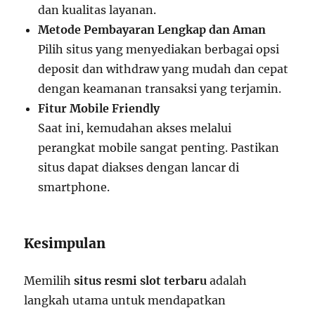
dan kualitas layanan.
Metode Pembayaran Lengkap dan Aman
Pilih situs yang menyediakan berbagai opsi
deposit dan withdraw yang mudah dan cepat
dengan keamanan transaksi yang terjamin.
Fitur Mobile Friendly
Saat ini, kemudahan akses melalui
perangkat mobile sangat penting. Pastikan
situs dapat diakses dengan lancar di
smartphone.
Kesimpulan
Memilih
situs resmi slot terbaru
adalah
langkah utama untuk mendapatkan