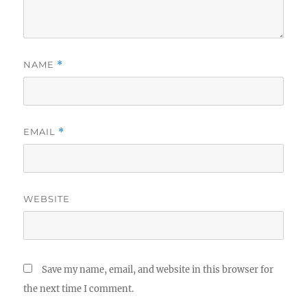
NAME
*
EMAIL
*
WEBSITE
Save my name, email, and website in this browser for
the next time I comment.