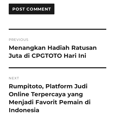
Post
PREVIOUS
navigation
Menangkan Hadiah Ratusan
Previous
post:
Juta di CPGTOTO Hari Ini
NEXT
Rumpitoto, Platform Judi
Next
post:
Online Terpercaya yang
Menjadi Favorit Pemain di
Indonesia