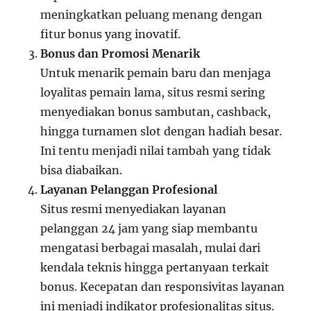
meningkatkan peluang menang dengan
fitur bonus yang inovatif.
Bonus dan Promosi Menarik
Untuk menarik pemain baru dan menjaga
loyalitas pemain lama, situs resmi sering
menyediakan bonus sambutan, cashback,
hingga turnamen slot dengan hadiah besar.
Ini tentu menjadi nilai tambah yang tidak
bisa diabaikan.
Layanan Pelanggan Profesional
Situs resmi menyediakan layanan
pelanggan 24 jam yang siap membantu
mengatasi berbagai masalah, mulai dari
kendala teknis hingga pertanyaan terkait
bonus. Kecepatan dan responsivitas layanan
ini menjadi indikator profesionalitas situs.