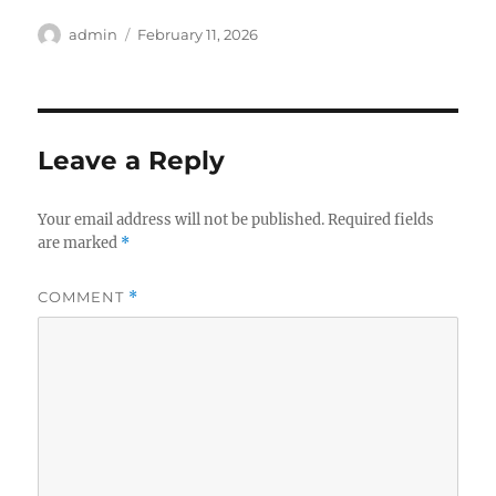
Author
Posted
admin
February 11, 2026
on
Leave a Reply
Your email address will not be published.
Required fields
are marked
*
COMMENT
*