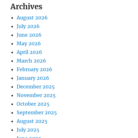
Archives
August 2026
July 2026
June 2026
May 2026
April 2026
March 2026
February 2026
January 2026
December 2025
November 2025
October 2025
September 2025
August 2025
July 2025