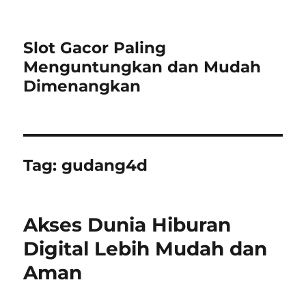
Slot Gacor Paling
Menguntungkan dan Mudah
Dimenangkan
Tag:
gudang4d
Akses Dunia Hiburan
Digital Lebih Mudah dan
Aman