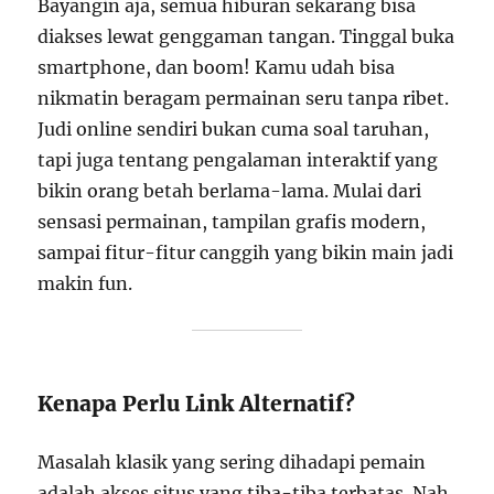
Bayangin aja, semua hiburan sekarang bisa
diakses lewat genggaman tangan. Tinggal buka
smartphone, dan boom! Kamu udah bisa
nikmatin beragam permainan seru tanpa ribet.
Judi online sendiri bukan cuma soal taruhan,
tapi juga tentang pengalaman interaktif yang
bikin orang betah berlama-lama. Mulai dari
sensasi permainan, tampilan grafis modern,
sampai fitur-fitur canggih yang bikin main jadi
makin fun.
Kenapa Perlu Link Alternatif?
Masalah klasik yang sering dihadapi pemain
adalah akses situs yang tiba-tiba terbatas. Nah,