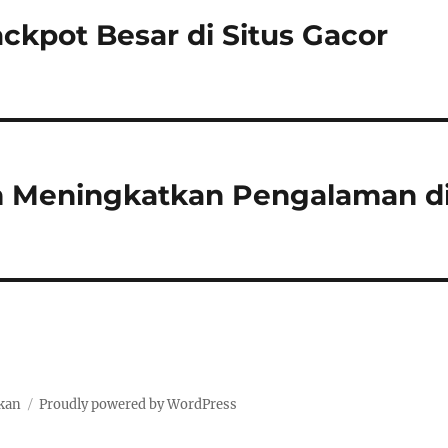
kpot Besar di Situs Gacor
am Meningkatkan Pengalaman d
kan
Proudly powered by WordPress