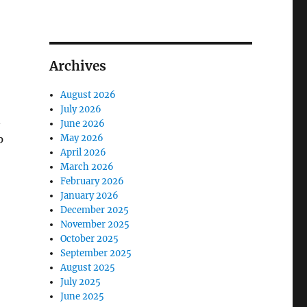
Archives
August 2026
July 2026
n
June 2026
p
May 2026
April 2026
March 2026
February 2026
January 2026
December 2025
November 2025
October 2025
September 2025
August 2025
July 2025
June 2025