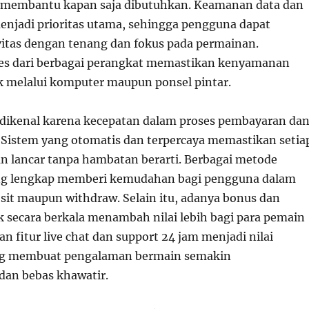
p membantu kapan saja dibutuhkan. Keamanan data dan
menjadi prioritas utama, sehingga pengguna dapat
itas dengan tenang dan fokus pada permainan.
s dari berbagai perangkat memastikan kenyamanan
ik melalui komputer maupun ponsel pintar.
a dikenal karena kecepatan dalam proses pembayaran da
 Sistem yang otomatis dan terpercaya memastikan setia
lan lancar tanpa hambatan berarti. Berbagai metode
g lengkap memberi kemudahan bagi pengguna dalam
it maupun withdraw. Selain itu, adanya bonus dan
 secara berkala menambah nilai lebih bagi para pemain
aan fitur live chat dan support 24 jam menjadi nilai
ng membuat pengalaman bermain semakin
an bebas khawatir.