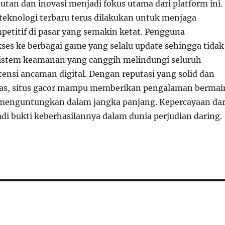
utan dan inovasi menjadi fokus utama dari platform ini.
knologi terbaru terus dilakukan untuk menjaga
etitif di pasar yang semakin ketat. Pengguna
es ke berbagai game yang selalu update sehingga tidak
istem keamanan yang canggih melindungi seluruh
otensi ancaman digital. Dengan reputasi yang solid dan
luas, situs gacor mampu memberikan pengalaman bermai
 menguntungkan dalam jangka panjang. Kepercayaan dar
i bukti keberhasilannya dalam dunia perjudian daring.