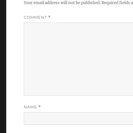
Your email address will not be published.
Required fields
COMMENT
*
NAME
*