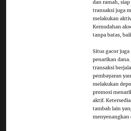
dan ramah, sia
transaksi juga 
melakukan aktiv
Kemudahan akse
tanpa batas, ba
Situs gacor jug
penarikan dana.
transaksi berja
pembayaran yan
melakukan depos
promosi menarik
aktif. Ketersedi
tambah lain ya
menyenangkan d