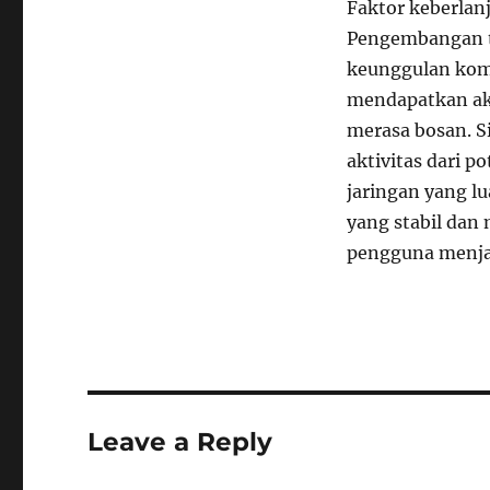
Faktor keberlanj
Pengembangan te
keunggulan komp
mendapatkan aks
merasa bosan. S
aktivitas dari p
jaringan yang 
yang stabil dan
pengguna menjad
Leave a Reply