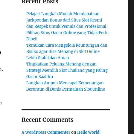
Recent Posts
Pelajari Langkah Mudah Mendapatkan
Jackpot dan Bonus dari Situs Slot Resmi
dan Respek untuk Pemula dan Profesional
Pilihan Situs Gacor Online yang Tidak Perlu
Dibeli
Temukan Cara Mengelola Keuntungan dan
Risiko agar Bisa Menang di Slot Online
u
Lebih Stabil dan Aman
Tingkatkan Peluang Menang dengan
n.
Strategi Memilih Slot Thailand yang Paling
Gacor Saat Ini
Langkah Ampuh Mencapai Kemenangan
Beruntun di Dunia Permainan Slot Online
a
Recent Comments
A WordPress Commenter
on
Hello world!