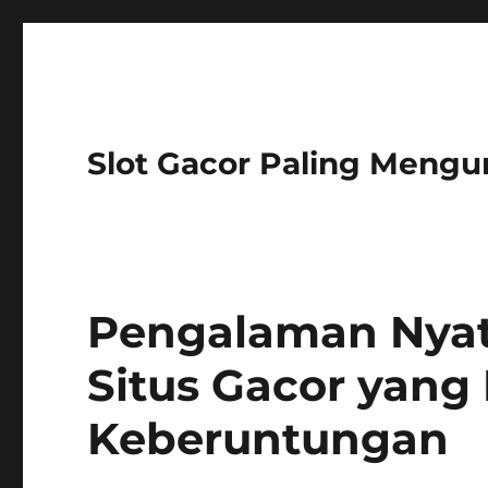
Slot Gacor Paling Men
Pengalaman Nyat
Situs Gacor yan
Keberuntungan