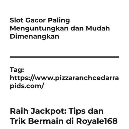
Slot Gacor Paling
Menguntungkan dan Mudah
Dimenangkan
Tag:
https://www.pizzaranchcedarra
pids.com/
Raih Jackpot: Tips dan
Trik Bermain di Royale168