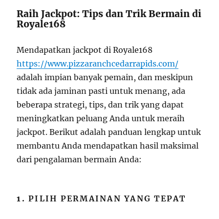
Raih Jackpot: Tips dan Trik Bermain di
Royale168
Mendapatkan jackpot di Royale168
https://www.pizzaranchcedarrapids.com/
adalah impian banyak pemain, dan meskipun
tidak ada jaminan pasti untuk menang, ada
beberapa strategi, tips, dan trik yang dapat
meningkatkan peluang Anda untuk meraih
jackpot. Berikut adalah panduan lengkap untuk
membantu Anda mendapatkan hasil maksimal
dari pengalaman bermain Anda:
1.
PILIH PERMAINAN YANG TEPAT