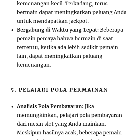
kemenangan kecil. Terkadang, terus
bermain dapat meningkatkan peluang Anda
untuk mendapatkan jackpot.
Bergabung di Waktu yang Tepat:
Beberapa
pemain percaya bahwa bermain di saat
tertentu, ketika ada lebih sedikit pemain
lain, dapat meningkatkan peluang
kemenangan.
5.
PELAJARI POLA PERMAINAN
Analisis Pola Pembayaran:
Jika
memungkinkan, pelajari pola pembayaran
dari mesin slot yang Anda mainkan.
Meskipun hasilnya acak, beberapa pemain