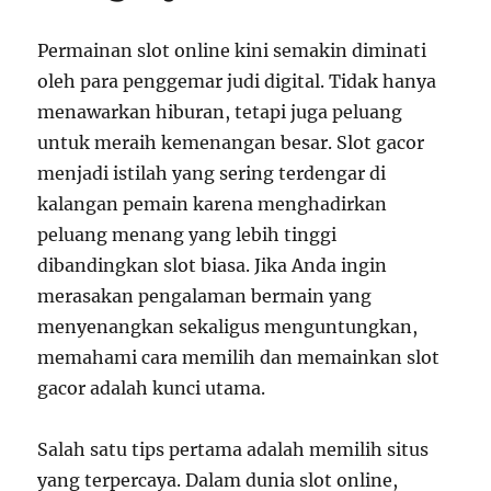
Permainan slot online kini semakin diminati
oleh para penggemar judi digital. Tidak hanya
menawarkan hiburan, tetapi juga peluang
untuk meraih kemenangan besar. Slot gacor
menjadi istilah yang sering terdengar di
kalangan pemain karena menghadirkan
peluang menang yang lebih tinggi
dibandingkan slot biasa. Jika Anda ingin
merasakan pengalaman bermain yang
menyenangkan sekaligus menguntungkan,
memahami cara memilih dan memainkan slot
gacor adalah kunci utama.
Salah satu tips pertama adalah memilih situs
yang terpercaya. Dalam dunia slot online,