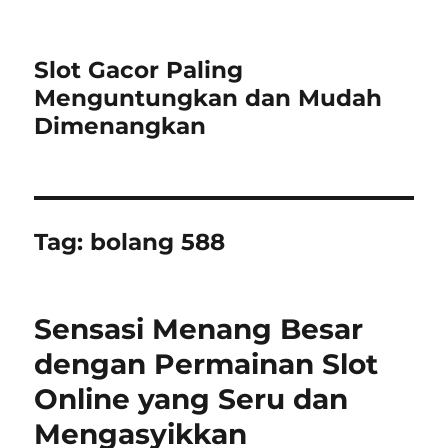
Slot Gacor Paling
Menguntungkan dan Mudah
Dimenangkan
Tag:
bolang 588
Sensasi Menang Besar
dengan Permainan Slot
Online yang Seru dan
Mengasyikkan