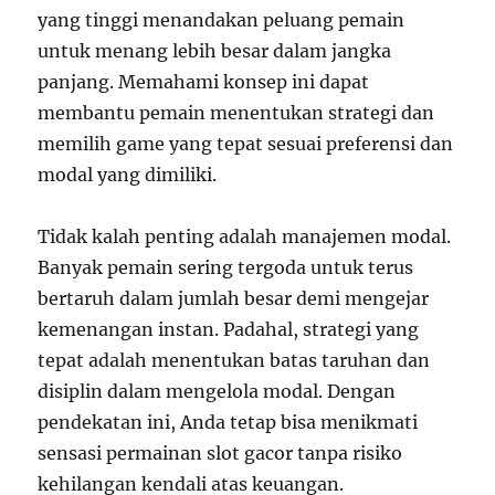
yang tinggi menandakan peluang pemain
untuk menang lebih besar dalam jangka
panjang. Memahami konsep ini dapat
membantu pemain menentukan strategi dan
memilih game yang tepat sesuai preferensi dan
modal yang dimiliki.
Tidak kalah penting adalah manajemen modal.
Banyak pemain sering tergoda untuk terus
bertaruh dalam jumlah besar demi mengejar
kemenangan instan. Padahal, strategi yang
tepat adalah menentukan batas taruhan dan
disiplin dalam mengelola modal. Dengan
pendekatan ini, Anda tetap bisa menikmati
sensasi permainan slot gacor tanpa risiko
kehilangan kendali atas keuangan.