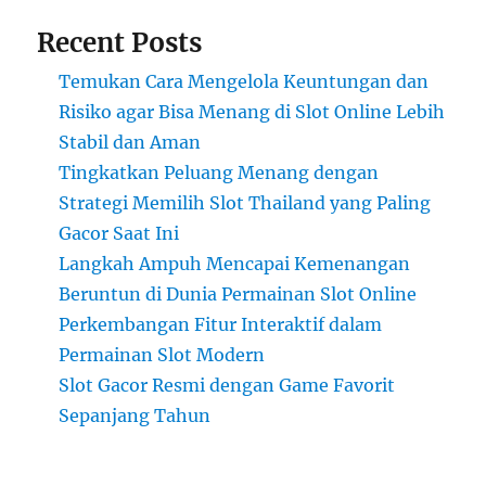
Recent Posts
Temukan Cara Mengelola Keuntungan dan
Risiko agar Bisa Menang di Slot Online Lebih
Stabil dan Aman
Tingkatkan Peluang Menang dengan
Strategi Memilih Slot Thailand yang Paling
Gacor Saat Ini
Langkah Ampuh Mencapai Kemenangan
Beruntun di Dunia Permainan Slot Online
Perkembangan Fitur Interaktif dalam
Permainan Slot Modern
Slot Gacor Resmi dengan Game Favorit
Sepanjang Tahun