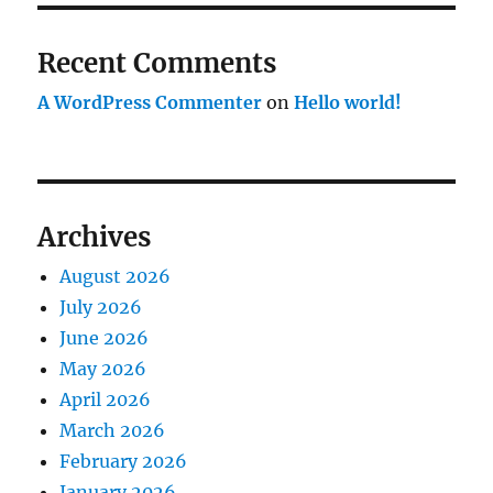
Recent Comments
A WordPress Commenter
on
Hello world!
Archives
August 2026
July 2026
June 2026
May 2026
April 2026
March 2026
February 2026
January 2026