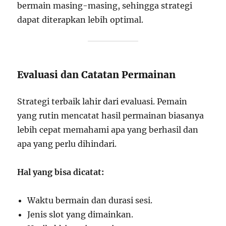
bermain masing-masing, sehingga strategi
dapat diterapkan lebih optimal.
Evaluasi dan Catatan Permainan
Strategi terbaik lahir dari evaluasi. Pemain
yang rutin mencatat hasil permainan biasanya
lebih cepat memahami apa yang berhasil dan
apa yang perlu dihindari.
Hal yang bisa dicatat:
Waktu bermain dan durasi sesi.
Jenis slot yang dimainkan.