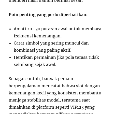
memberi hasil namun bernilai besar.
Poin penting yang perlu diperhatikan:
Amati 20–30 putaran awal untuk membaca
frekuensi kemenangan.
Catat simbol yang sering muncul dan
kombinasi yang paling aktif.
Hentikan permainan jika pola terasa tidak
seimbang sejak awal.
Sebagai contoh, banyak pemain
berpengalaman mencatat bahwa slot dengan
kemenangan kecil yang konsisten membantu
menjaga stabilitas modal, terutama saat
dimainkan di platform seperti VIP123 yang