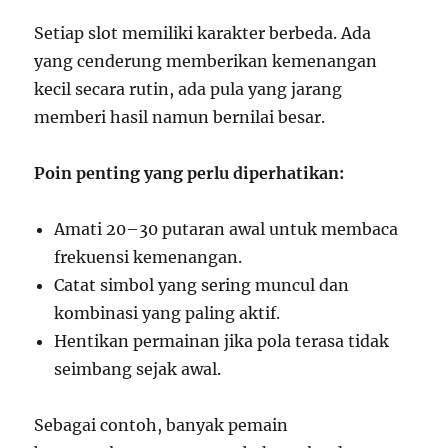
Setiap slot memiliki karakter berbeda. Ada
yang cenderung memberikan kemenangan
kecil secara rutin, ada pula yang jarang
memberi hasil namun bernilai besar.
Poin penting yang perlu diperhatikan:
Amati 20–30 putaran awal untuk membaca
frekuensi kemenangan.
Catat simbol yang sering muncul dan
kombinasi yang paling aktif.
Hentikan permainan jika pola terasa tidak
seimbang sejak awal.
Sebagai contoh, banyak pemain