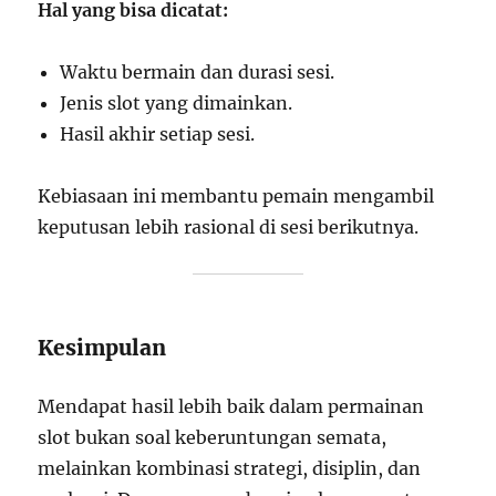
Hal yang bisa dicatat:
Waktu bermain dan durasi sesi.
Jenis slot yang dimainkan.
Hasil akhir setiap sesi.
Kebiasaan ini membantu pemain mengambil
keputusan lebih rasional di sesi berikutnya.
Kesimpulan
Mendapat hasil lebih baik dalam permainan
slot bukan soal keberuntungan semata,
melainkan kombinasi strategi, disiplin, dan