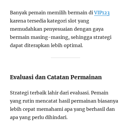
Banyak pemain memilih bermain di
VIP123
karena tersedia kategori slot yang
memudahkan penyesuaian dengan gaya
bermain masing-masing, sehingga strategi
dapat diterapkan lebih optimal.
Evaluasi dan Catatan Permainan
Strategi terbaik lahir dari evaluasi. Pemain
yang rutin mencatat hasil permainan biasanya
lebih cepat memahami apa yang berhasil dan
apa yang perlu dihindari.