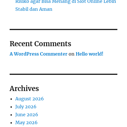
Risiko agar Bisa Menang di Slot Online Lebih
Stabil dan Aman
Recent Comments
A WordPress Commenter
on
Hello world!
Archives
August 2026
July 2026
June 2026
May 2026