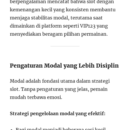
berpengalaman mencatat bahwa slot dengan
kemenangan kecil yang konsisten membantu
menjaga stabilitas modal, terutama saat
dimainkan di platform seperti VIP123 yang
menyediakan beragam pilihan permainan.
Pengaturan Modal yang Lebih Disiplin
Modal adalah fondasi utama dalam strategi
slot. Tanpa pengaturan yang jelas, pemain
mudah terbawa emosi.
Strategi pengelolaan modal yang efektif:
Bagi modal menjadi beberapa sesi kecil