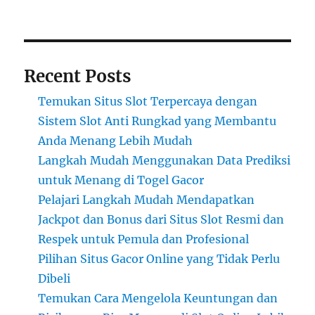
Baik
Recent Posts
Temukan Situs Slot Terpercaya dengan
Sistem Slot Anti Rungkad yang Membantu
Anda Menang Lebih Mudah
Langkah Mudah Menggunakan Data Prediksi
untuk Menang di Togel Gacor
Pelajari Langkah Mudah Mendapatkan
Jackpot dan Bonus dari Situs Slot Resmi dan
Respek untuk Pemula dan Profesional
Pilihan Situs Gacor Online yang Tidak Perlu
Dibeli
Temukan Cara Mengelola Keuntungan dan