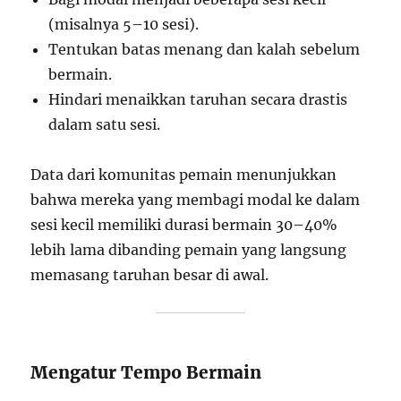
(misalnya 5–10 sesi).
Tentukan batas menang dan kalah sebelum
bermain.
Hindari menaikkan taruhan secara drastis
dalam satu sesi.
Data dari komunitas pemain menunjukkan
bahwa mereka yang membagi modal ke dalam
sesi kecil memiliki durasi bermain 30–40%
lebih lama dibanding pemain yang langsung
memasang taruhan besar di awal.
Mengatur Tempo Bermain