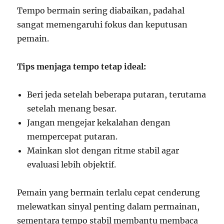
Tempo bermain sering diabaikan, padahal
sangat memengaruhi fokus dan keputusan
pemain.
Tips menjaga tempo tetap ideal:
Beri jeda setelah beberapa putaran, terutama
setelah menang besar.
Jangan mengejar kekalahan dengan
mempercepat putaran.
Mainkan slot dengan ritme stabil agar
evaluasi lebih objektif.
Pemain yang bermain terlalu cepat cenderung
melewatkan sinyal penting dalam permainan,
sementara tempo stabil membantu membaca