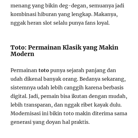
menang yang bikin deg-degan, semuanya jadi
kombinasi hiburan yang lengkap. Makanya,
nggak heran slot selalu punya fans loyal.
Toto: Permainan Klasik yang Makin
Modern
Permainan
toto
punya sejarah panjang dan
udah dikenal banyak orang. Bedanya sekarang,
sistemnya udah lebih canggih karena berbasis
digital. Jadi, pemain bisa ikutan dengan mudah,
lebih transparan, dan nggak ribet kayak dulu.
Modernisasi ini bikin toto makin diterima sama
generasi yang doyan hal praktis.