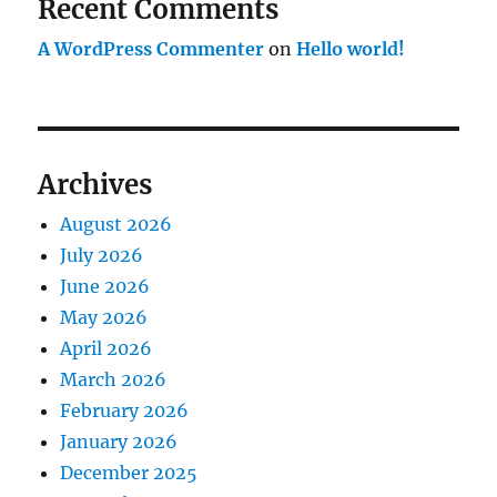
Recent Comments
A WordPress Commenter
on
Hello world!
Archives
August 2026
July 2026
June 2026
May 2026
April 2026
March 2026
February 2026
January 2026
December 2025