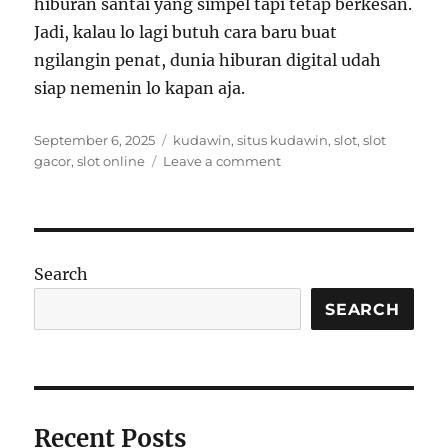
hiburan santai yang simpel tapi tetap berkesan.
Jadi, kalau lo lagi butuh cara baru buat
ngilangin penat, dunia hiburan digital udah
siap nemenin lo kapan aja.
Posted
Tags
September 6, 2025
kudawin
,
situs kudawin
,
slot
,
slot
on
on
gacor
,
slot online
Leave a comment
Tren
Hiburan
Digital
yang
Bikin
Search
Waktu
Santai
SEARCH
Makin
Asik
Recent Posts