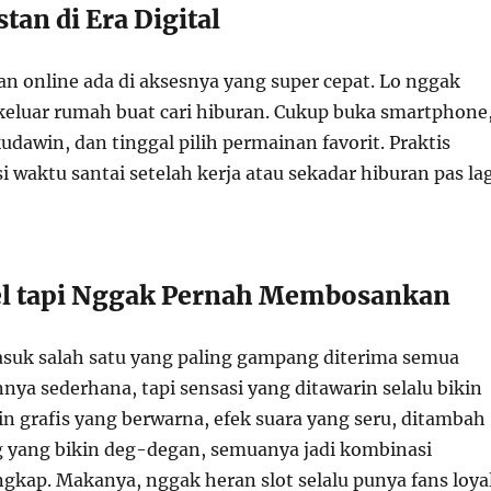
tan di Era Digital
an online ada di aksesnya yang super cepat. Lo nggak
 keluar rumah buat cari hiburan. Cukup buka smartphone
udawin, dan tinggal pilih permainan favorit. Praktis
i waktu santai setelah kerja atau sekadar hiburan pas lag
el tapi Nggak Pernah Membosankan
suk salah satu yang paling gampang diterima semua
nya sederhana, tapi sensasi yang ditawarin selalu bikin
in grafis yang berwarna, efek suara yang seru, ditambah
 yang bikin deg-degan, semuanya jadi kombinasi
gkap. Makanya, nggak heran slot selalu punya fans loyal