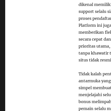
dikenal memilik
support selalu 
proses pendafta
Platform ini ju
memberikan fleks
secara cepat da
prioritas utama
tanpa khawatir 
situs tidak resmi
Tidak kalah pen
antarmuka yang 
simpel membuat 
menjelajahi sel
bonus melimpah 
pemain selalu me