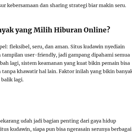
sur kebersamaan dan sharing strategi biar makin seru.
yak yang Milih Hiburan Online?
l: fleksibel, seru, dan aman. Situs kudawin nyediain
 tampilan user-friendly, jadi gampang dipahami semua
bah lagi, sistem keamanan yang kuat bikin pemain bisa
 tanpa khawatir hal lain. Faktor inilah yang bikin banya
balik lagi.
sekarang udah jadi bagian penting dari gaya hidup
itus kudawin, siapa pun bisa ngerasain serunya berbagai