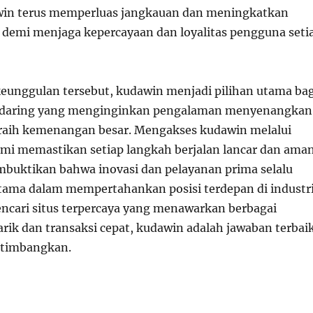
awin terus memperluas jangkauan dan meningkatkan
n demi menjaga kepercayaan dan loyalitas pengguna seti
unggulan tersebut, kudawin menjadi pilihan utama bag
 daring yang menginginkan pengalaman menyenangkan
raih kemenangan besar. Mengakses kudawin melalui
smi memastikan setiap langkah berjalan lancar dan aman
mbuktikan bahwa inovasi dan pelayanan prima selalu
tama dalam mempertahankan posisi terdepan di industr
mencari situs terpercaya yang menawarkan berbagai
ik dan transaksi cepat, kudawin adalah jawaban terbai
rtimbangkan.