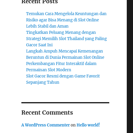
Recent Posts
Temukan Cara Mengelola Keuntungan dan
Risiko agar Bisa Menang di Slot Online
Lebih Stabil dan Aman
Tingkatkan Peluang Menang dengan
Strategi Memilih Slot Thailand yang Paling
Gacor Saat Ini
Langkah Ampuh Mencapai Kemenangan
Beruntun di Dunia Permainan Slot Online
Perkembangan Fitur Interaktif dalam
Permainan Slot Modern
Slot Gacor Resmi dengan Game Favorit
Sepanjang Tahun
Recent Comments
A WordPress Commenter
on
Hello world!