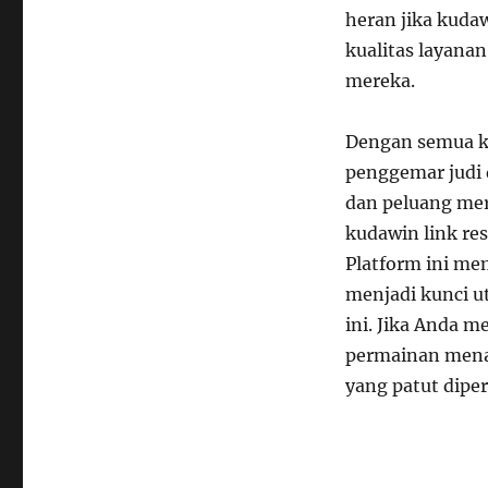
heran jika kud
kualitas layana
mereka.
Dengan semua ke
penggemar judi
dan peluang me
kudawin link re
Platform ini me
menjadi kunci u
ini. Jika Anda 
permainan menar
yang patut dipe