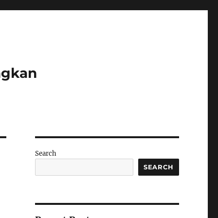
ngkan
Search
SEARCH