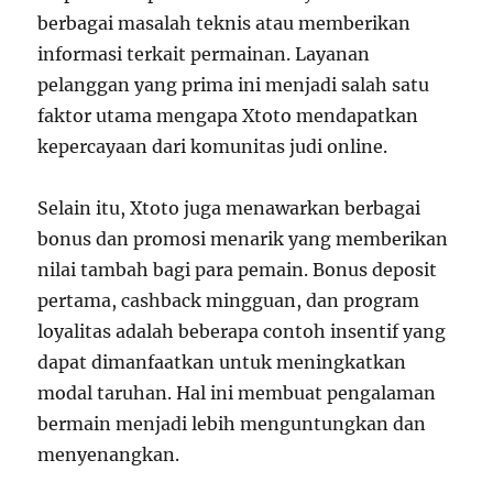
berbagai masalah teknis atau memberikan
informasi terkait permainan. Layanan
pelanggan yang prima ini menjadi salah satu
faktor utama mengapa Xtoto mendapatkan
kepercayaan dari komunitas judi online.
Selain itu, Xtoto juga menawarkan berbagai
bonus dan promosi menarik yang memberikan
nilai tambah bagi para pemain. Bonus deposit
pertama, cashback mingguan, dan program
loyalitas adalah beberapa contoh insentif yang
dapat dimanfaatkan untuk meningkatkan
modal taruhan. Hal ini membuat pengalaman
bermain menjadi lebih menguntungkan dan
menyenangkan.