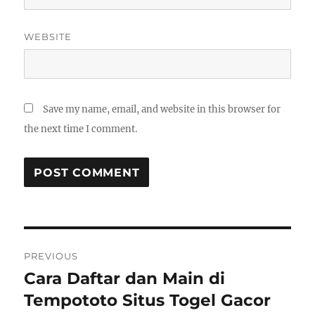
WEBSITE
Save my name, email, and website in this browser for
the next time I comment.
Post
PREVIOUS
navigation
Cara Daftar dan Main di
Previous
post:
Tempototo Situs Togel Gacor