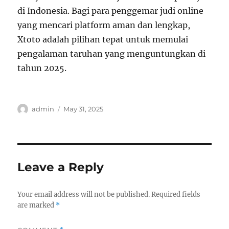
di Indonesia. Bagi para penggemar judi online
yang mencari platform aman dan lengkap,
Xtoto adalah pilihan tepat untuk memulai
pengalaman taruhan yang menguntungkan di
tahun 2025.
Author
Posted
admin
May 31, 2025
on
Leave a Reply
Your email address will not be published.
Required fields
are marked
*