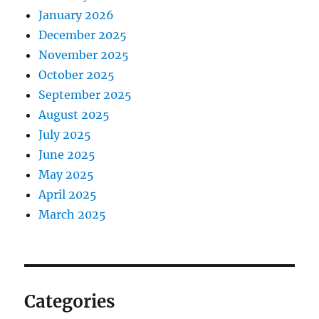
January 2026
December 2025
November 2025
October 2025
September 2025
August 2025
July 2025
June 2025
May 2025
April 2025
March 2025
Categories