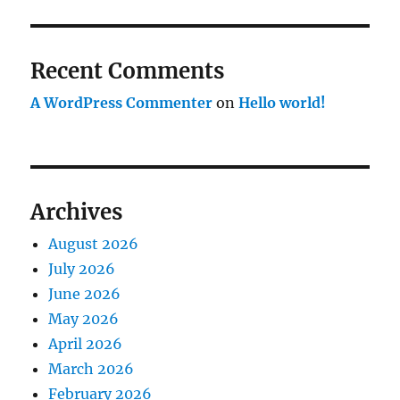
Recent Comments
A WordPress Commenter
on
Hello world!
Archives
August 2026
July 2026
June 2026
May 2026
April 2026
March 2026
February 2026