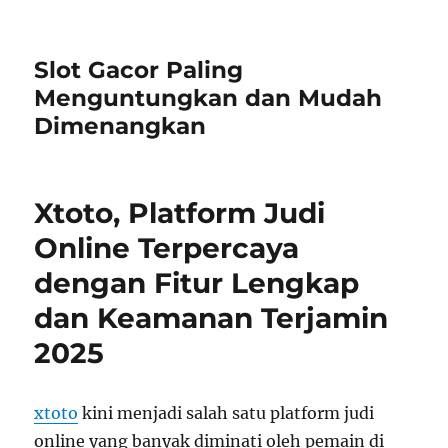
Slot Gacor Paling
Menguntungkan dan Mudah
Dimenangkan
Xtoto, Platform Judi
Online Terpercaya
dengan Fitur Lengkap
dan Keamanan Terjamin
2025
xtoto
kini menjadi salah satu platform judi
online yang banyak diminati oleh pemain di