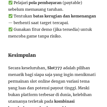
Pelajari
pola pembayaran
(paytable)
sebelum memasang taruhan.
Tentukan
batas kerugian dan kemenangan
— berhenti saat target tercapai.
Gunakan fitur demo (jika tersedia) untuk
mencoba game tanpa risiko.
Kesimpulan
Secara keseluruhan,
Slot777
adalah pilihan
menarik bagi siapa saja yang ingin menikmati
permainan slot online dengan variasi tema
yang luas dan potensi payout tinggi. Meski
bukan platform terbesar di dunia, kelebihan
utamanya terletak pada
kombinasi