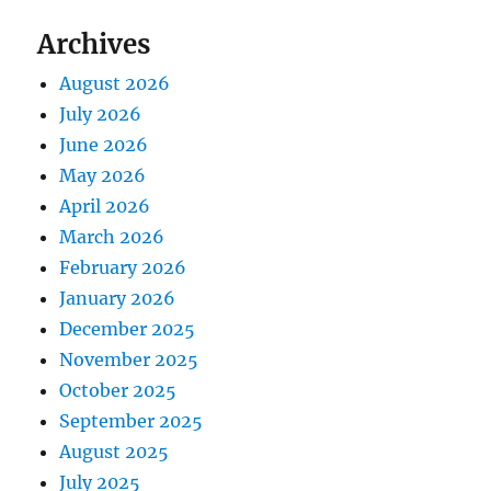
Archives
August 2026
July 2026
June 2026
May 2026
April 2026
March 2026
February 2026
January 2026
December 2025
November 2025
October 2025
September 2025
August 2025
July 2025