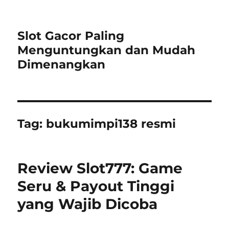
Slot Gacor Paling
Menguntungkan dan Mudah
Dimenangkan
Tag:
bukumimpi138 resmi
Review Slot777: Game
Seru & Payout Tinggi
yang Wajib Dicoba