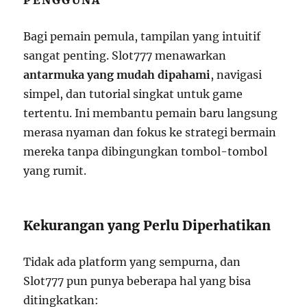
PENGGUNA
Bagi pemain pemula, tampilan yang intuitif
sangat penting. Slot777 menawarkan
antarmuka yang mudah dipahami
, navigasi
simpel, dan tutorial singkat untuk game
tertentu. Ini membantu pemain baru langsung
merasa nyaman dan fokus ke strategi bermain
mereka tanpa dibingungkan tombol-tombol
yang rumit.
Kekurangan yang Perlu Diperhatikan
Tidak ada platform yang sempurna, dan
Slot777 pun punya beberapa hal yang bisa
ditingkatkan: