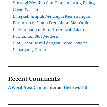
Strategi Memilih Slot Thailand yang Paling
Gacor Saat Ini
Langkah Ampuh Mencapai Kemenangan
Beruntun di Dunia Permainan Slot Online
Perkembangan Fitur Interaktif dalam
Permainan Slot Modern
Slot Gacor Resmi dengan Game Favorit
Sepanjang Tahun
Recent Comments
A WordPress Commenter
on
Hello world!