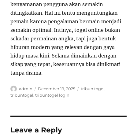
kenyamanan pengguna akan semakin
ditingkatkan. Hal ini tentu menguntungkan
pemain karena pengalaman bermain menjadi
semakin optimal. Intinya, togel online bukan
sekadar permainan angka, tapi juga bentuk
hiburan modern yang relevan dengan gaya
hidup masa kini. Selama dimainkan dengan
sikap yang tepat, keseruannya bisa dinikmati
tanpa drama.
Author
Posted
Tags
admin
December 19, 2025
tribun togel
,
on
tribuntogel
,
tribuntogel login
Leave a Reply