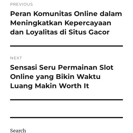
PREVIOUS
navigation
Peran Komunitas Online dalam
Previous
post:
Meningkatkan Kepercayaan
dan Loyalitas di Situs Gacor
NEXT
Sensasi Seru Permainan Slot
Next
post:
Online yang Bikin Waktu
Luang Makin Worth It
Search