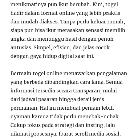
menikmatinya pun ikut berubah. Kini, togel
hadir dalam format online yang lebih praktis
dan mudah diakses. Tanpa perlu keluar rumah,
siapa pun bisa ikut merasakan sensasi memilih
angka dan menunggu hasil dengan penuh
antusias. Simpel, efisien, dan jelas cocok
dengan gaya hidup digital saat ini.
Bermain togel online menawarkan pengalaman
yang berbeda dibandingkan cara lama. Semua
informasi tersedia secara transparan, mulai
dari jadwal pasaran hingga detail jenis
permainan. Hal ini membuat pemain lebih
nyaman karena tidak perlu menebak-nebak.
Cukup fokus pada strategi dan insting, lalu
nikmati prosesnya. Ibarat scroll media sosial,