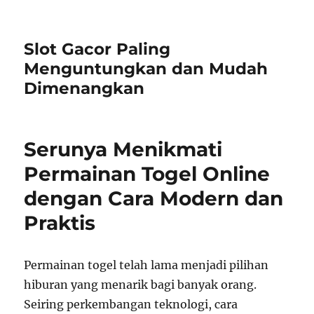
Slot Gacor Paling
Menguntungkan dan Mudah
Dimenangkan
Serunya Menikmati
Permainan Togel Online
dengan Cara Modern dan
Praktis
Permainan togel telah lama menjadi pilihan
hiburan yang menarik bagi banyak orang.
Seiring perkembangan teknologi, cara