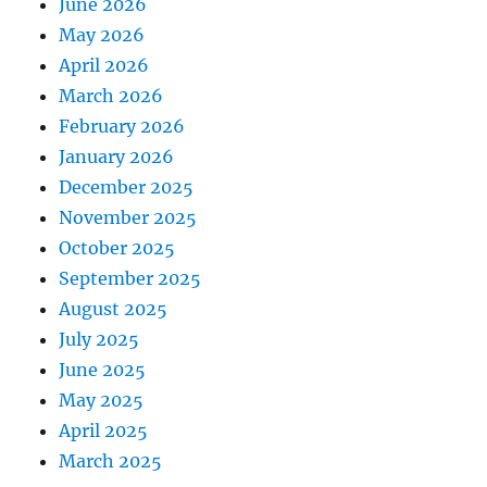
June 2026
May 2026
April 2026
March 2026
February 2026
January 2026
December 2025
November 2025
October 2025
September 2025
August 2025
July 2025
June 2025
May 2025
April 2025
March 2025