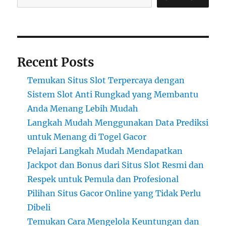
Lebih
Nyata
Recent Posts
Temukan Situs Slot Terpercaya dengan
Sistem Slot Anti Rungkad yang Membantu
Anda Menang Lebih Mudah
Langkah Mudah Menggunakan Data Prediksi
untuk Menang di Togel Gacor
Pelajari Langkah Mudah Mendapatkan
Jackpot dan Bonus dari Situs Slot Resmi dan
Respek untuk Pemula dan Profesional
Pilihan Situs Gacor Online yang Tidak Perlu
Dibeli
Temukan Cara Mengelola Keuntungan dan