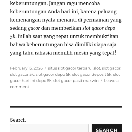
keberuntungan. Jangan ragu mencoba
keberuntungan Anda hari ini, karena peluang
kemenangan nyata menanti di permainan yang
sedang
gacor
dan memberikan
slot gacor depo
5k
. Inilah saat yang tepat untuk membuktikan
bahwa keberuntungan bisa dimiliki siapa saja
yang tahu rahasia memilih mesin yang tepat!
Posted
Tags
February 15, 2026
situs slot gacor terbaru
,
slot
,
slot gacor
,
on
slot gacor 5k
,
slot gacor depo 5k
,
slot gacor deposit 5k
,
slot
gacor hari ini depo 5k
,
slot gacor pasti maxwin
Leave a
on
comment
Slot
Gacor
Favorit
Player
Pro,
Search
Peluang
Maxwin
SEARCH