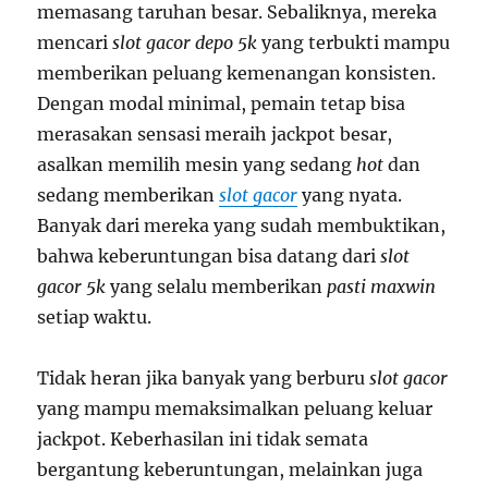
memasang taruhan besar. Sebaliknya, mereka
mencari
slot gacor depo 5k
yang terbukti mampu
memberikan peluang kemenangan konsisten.
Dengan modal minimal, pemain tetap bisa
merasakan sensasi meraih jackpot besar,
asalkan memilih mesin yang sedang
hot
dan
sedang memberikan
slot gacor
yang nyata.
Banyak dari mereka yang sudah membuktikan,
bahwa keberuntungan bisa datang dari
slot
gacor 5k
yang selalu memberikan
pasti maxwin
setiap waktu.
Tidak heran jika banyak yang berburu
slot gacor
yang mampu memaksimalkan peluang keluar
jackpot. Keberhasilan ini tidak semata
bergantung keberuntungan, melainkan juga