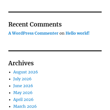
Recent Comments
A WordPress Commenter
on
Hello world!
Archives
August 2026
July 2026
June 2026
May 2026
April 2026
March 2026