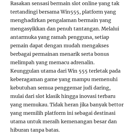
Rasakan sensasi bermain slot online yang tak
tertandingi bersama Win555, platform yang
menghadirkan pengalaman bermain yang
mengasyikkan dan penuh tantangan. Melalui
antarmuka yang ramah pengguna, setiap
pemain dapat dengan mudah mengakses
berbagai permainan menarik serta bonus
melimpah yang memacu adrenalin.
Keunggulan utama dari Win 555 terletak pada
keberagaman game yang mampu memenuhi
kebutuhan semua penggemar judi daring,
mulai dari slot klasik hingga inovasi terbaru
yang memukau. Tidak heran jika banyak bettor
yang memilih platform ini sebagai destinasi
utama untuk meraih kemenangan besar dan
hiburan tanpa batas.