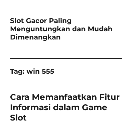
Slot Gacor Paling
Menguntungkan dan Mudah
Dimenangkan
Tag:
win 555
Cara Memanfaatkan Fitur
Informasi dalam Game
Slot