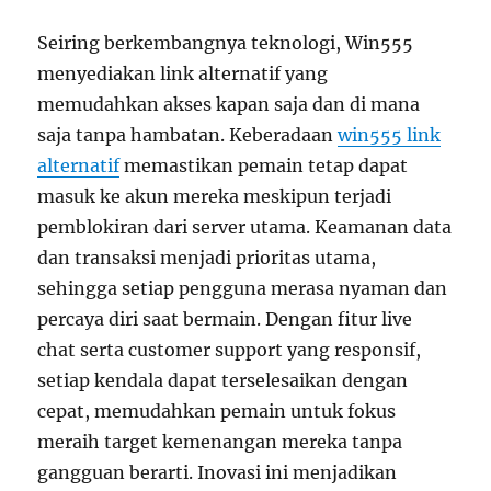
Seiring berkembangnya teknologi, Win555
menyediakan link alternatif yang
memudahkan akses kapan saja dan di mana
saja tanpa hambatan. Keberadaan
win555 link
alternatif
memastikan pemain tetap dapat
masuk ke akun mereka meskipun terjadi
pemblokiran dari server utama. Keamanan data
dan transaksi menjadi prioritas utama,
sehingga setiap pengguna merasa nyaman dan
percaya diri saat bermain. Dengan fitur live
chat serta customer support yang responsif,
setiap kendala dapat terselesaikan dengan
cepat, memudahkan pemain untuk fokus
meraih target kemenangan mereka tanpa
gangguan berarti. Inovasi ini menjadikan