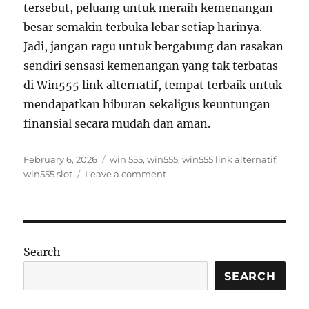
tersebut, peluang untuk meraih kemenangan
besar semakin terbuka lebar setiap harinya.
Jadi, jangan ragu untuk bergabung dan rasakan
sendiri sensasi kemenangan yang tak terbatas
di Win555 link alternatif, tempat terbaik untuk
mendapatkan hiburan sekaligus keuntungan
finansial secara mudah dan aman.
Posted
Tags
February 6, 2026
win 555
,
win555
,
win555 link alternatif
,
on
on
win555 slot
Leave a comment
Cara
Memanfaatkan
Fitur
Informasi
dalam
Search
Game
Slot
SEARCH