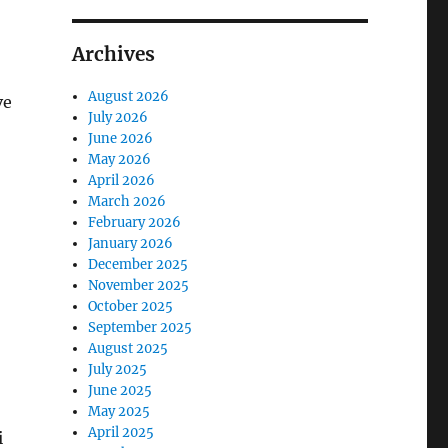
Archives
August 2026
ve
July 2026
June 2026
May 2026
April 2026
March 2026
February 2026
January 2026
December 2025
November 2025
,
October 2025
September 2025
August 2025
July 2025
June 2025
May 2025
April 2025
i