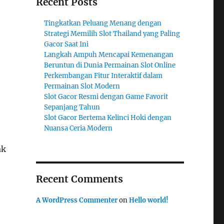
Recent Posts
Tingkatkan Peluang Menang dengan
Strategi Memilih Slot Thailand yang Paling
Gacor Saat Ini
Langkah Ampuh Mencapai Kemenangan
Beruntun di Dunia Permainan Slot Online
Perkembangan Fitur Interaktif dalam
Permainan Slot Modern
Slot Gacor Resmi dengan Game Favorit
Sepanjang Tahun
Slot Gacor Bertema Kelinci Hoki dengan
Nuansa Ceria Modern
ak
Recent Comments
A WordPress Commenter
on
Hello world!