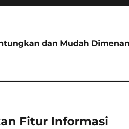
guntungkan dan Mudah Dimena
n Fitur Informasi