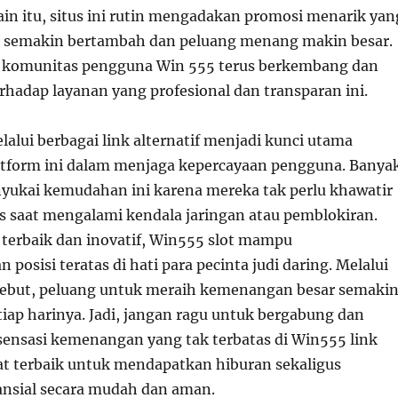
lain itu, situs ini rutin mengadakan promosi menarik yan
semakin bertambah dan peluang menang makin besar.
a komunitas pengguna Win 555 terus berkembang dan
rhadap layanan yang profesional dan transparan ini.
alui berbagai link alternatif menjadi kunci utama
atform ini dalam menjaga kepercayaan pengguna. Banya
yukai kemudahan ini karena mereka tak perlu khawatir
s saat mengalami kendala jaringan atau pemblokiran.
terbaik dan inovatif, Win555 slot mampu
osisi teratas di hati para pecinta judi daring. Melalui
sebut, peluang untuk meraih kemenangan besar semaki
tiap harinya. Jadi, jangan ragu untuk bergabung dan
 sensasi kemenangan yang tak terbatas di Win555 link
pat terbaik untuk mendapatkan hiburan sekaligus
nsial secara mudah dan aman.