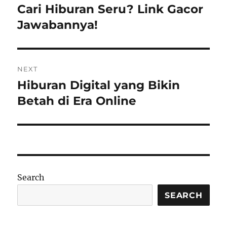
navigation
Cari Hiburan Seru? Link Gacor
Previous
post:
Jawabannya!
NEXT
Hiburan Digital yang Bikin
Next
post:
Betah di Era Online
Search
SEARCH