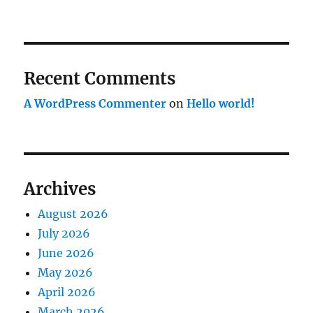
Recent Comments
A WordPress Commenter
on
Hello world!
Archives
August 2026
July 2026
June 2026
May 2026
April 2026
March 2026