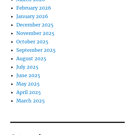
February 2026
January 2026
December 2025
November 2025
October 2025
September 2025
August 2025
July 2025
June 2025
May 2025
April 2025
March 2025