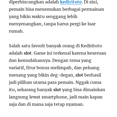
diperbincangkan adalah
kediritoto
. Di sini,
pemain bisa menemukan berbagai permainan
yang bikin waktu senggang lebih
menyenangkan, tanpa harus pergi ke luar
rumah.
Salah satu favorit banyak orang di Kediritoto
adalah
slot
. Game ini terkenal karena keseruan
dan kemudahannya. Dengan tema yang
variatif, fitur bonus melimpah, dan peluang
menang yang bikin deg-degan,
slot
berhasil
jadi pilihan utama para pemain. Nggak cuma
itu, sekarang banyak
slot
yang bisa dimainkan
langsung lewat smartphone, jadi main kapan
saja dan di mana saja tetap nyaman.