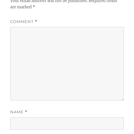
Your email address will not be published.
Required fields
are marked
*
COMMENT
*
NAME
*