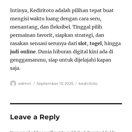
Intinya, Kediritoto adalah pilihan tepat buat
mengisi waktu luang dengan cara seru,
menantang, dan fleksibel. Tinggal pilih
permainan favorit, siapkan strategi, dan
rasakan sensasi serunya dari
slot
,
togel
, hingga
judi online
. Dunia hiburan digital kini ada di
genggamanmu, siap untuk dijelajahi kapan
saja.
Author
Posted
Tags
admin
September 13, 2025
kediritoto
on
Leave a Reply