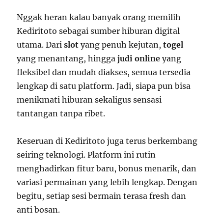
Nggak heran kalau banyak orang memilih
Kediritoto sebagai sumber hiburan digital
utama. Dari
slot
yang penuh kejutan,
togel
yang menantang, hingga
judi online
yang
fleksibel dan mudah diakses, semua tersedia
lengkap di satu platform. Jadi, siapa pun bisa
menikmati hiburan sekaligus sensasi
tantangan tanpa ribet.
Keseruan di Kediritoto juga terus berkembang
seiring teknologi. Platform ini rutin
menghadirkan fitur baru, bonus menarik, dan
variasi permainan yang lebih lengkap. Dengan
begitu, setiap sesi bermain terasa fresh dan
anti bosan.