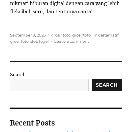
nikmati hiburan digital dengan cara yang lebih
fleksibel, seru, dan tentunya santai.
Posted
Tags
September 9, 2025
grosir toto
,
grosirtoto
,
link alternatif
on
on
grosirtoto
,
slot
,
togel
Leave a comment
Menikmati
Hiburan
Digital
dengan
Cara
Search
yang
Lebih
SEARCH
Seru
dan
Praktis
Recent Posts