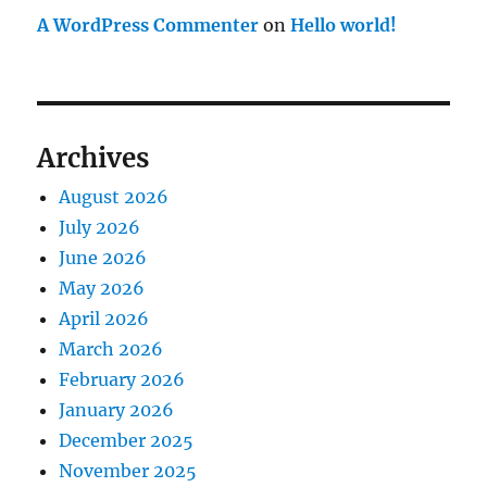
A WordPress Commenter
on
Hello world!
Archives
August 2026
July 2026
June 2026
May 2026
April 2026
March 2026
February 2026
January 2026
December 2025
November 2025