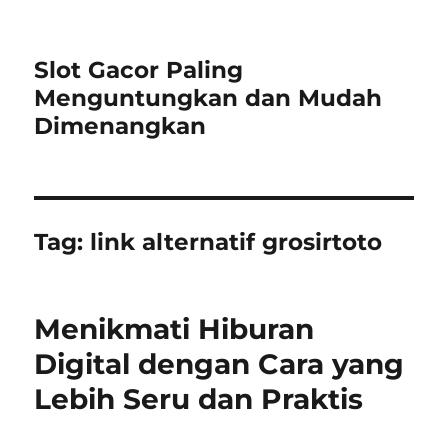
Slot Gacor Paling
Menguntungkan dan Mudah
Dimenangkan
Tag:
link alternatif grosirtoto
Menikmati Hiburan
Digital dengan Cara yang
Lebih Seru dan Praktis