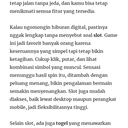
tetap jalan tanpa jeda, dan kamu bisa tetap
menikmati semua fitur yang tersedia.
Kalau ngomongin hiburan digital, pastinya
nggak lengkap tanpa menyebut soal
slot
. Game
ini jadi favorit banyak orang karena
keseruannya yang simpel tapi tetap bikin
ketagihan. Cukup klik, putar, dan lihat
kombinasi simbol yang muncul. Sensasi
menunggu hasil spin itu, ditambah dengan
peluang menang, bikin pengalaman bermain
semakin menyenangkan. Slot juga mudah
diakses, baik lewat desktop maupun perangkat
mobile, jadi fleksibilitasnya tinggi.
Selain slot, ada juga
togel
yang menawarkan