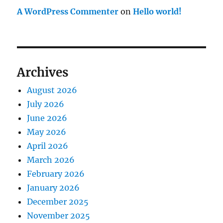
A WordPress Commenter
on
Hello world!
Archives
August 2026
July 2026
June 2026
May 2026
April 2026
March 2026
February 2026
January 2026
December 2025
November 2025