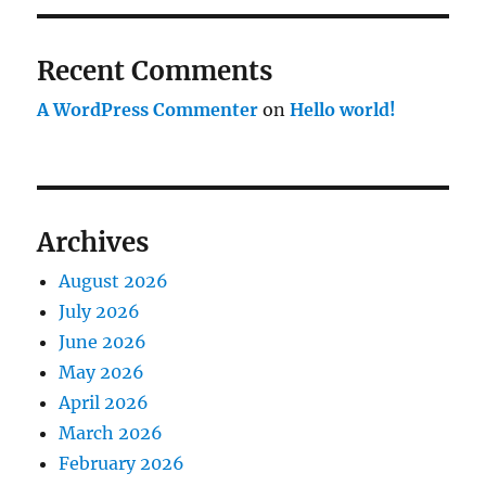
Recent Comments
A WordPress Commenter
on
Hello world!
Archives
August 2026
July 2026
June 2026
May 2026
April 2026
March 2026
February 2026