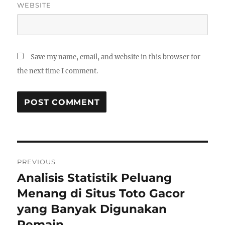
WEBSITE
Save my name, email, and website in this browser for
the next time I comment.
Post
PREVIOUS
navigation
Analisis Statistik Peluang
Previous
post:
Menang di Situs Toto Gacor
yang Banyak Digunakan
Pemain