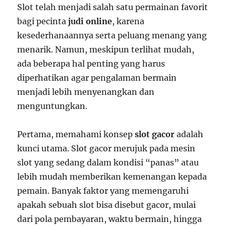
Slot telah menjadi salah satu permainan favorit
bagi pecinta
judi online
, karena
kesederhanaannya serta peluang menang yang
menarik. Namun, meskipun terlihat mudah,
ada beberapa hal penting yang harus
diperhatikan agar pengalaman bermain
menjadi lebih menyenangkan dan
menguntungkan.
Pertama, memahami konsep
slot gacor
adalah
kunci utama. Slot gacor merujuk pada mesin
slot yang sedang dalam kondisi “panas” atau
lebih mudah memberikan kemenangan kepada
pemain. Banyak faktor yang memengaruhi
apakah sebuah slot bisa disebut gacor, mulai
dari pola pembayaran, waktu bermain, hingga