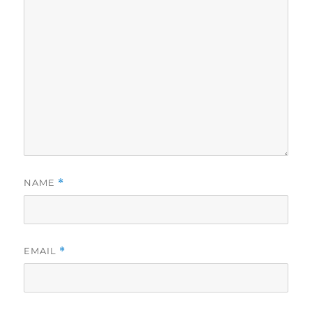
NAME
*
EMAIL
*