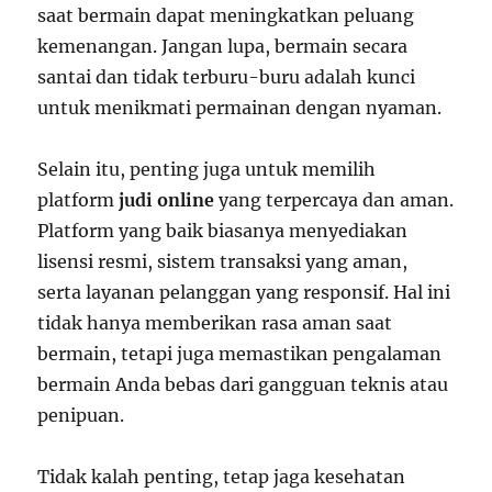
saat bermain dapat meningkatkan peluang
kemenangan. Jangan lupa, bermain secara
santai dan tidak terburu-buru adalah kunci
untuk menikmati permainan dengan nyaman.
Selain itu, penting juga untuk memilih
platform
judi online
yang terpercaya dan aman.
Platform yang baik biasanya menyediakan
lisensi resmi, sistem transaksi yang aman,
serta layanan pelanggan yang responsif. Hal ini
tidak hanya memberikan rasa aman saat
bermain, tetapi juga memastikan pengalaman
bermain Anda bebas dari gangguan teknis atau
penipuan.
Tidak kalah penting, tetap jaga kesehatan