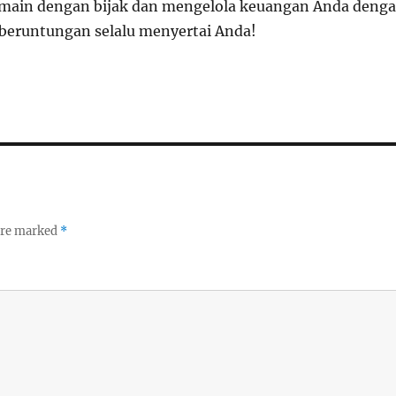
rmain dengan bijak dan mengelola keuangan Anda deng
beruntungan selalu menyertai Anda!
 are marked
*