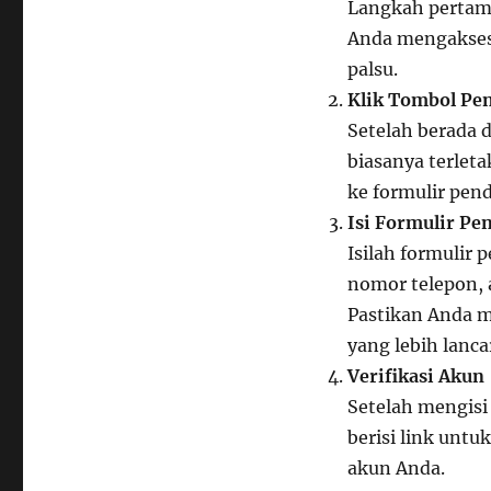
Langkah pertama
Anda mengaksesn
palsu.
Klik Tombol Pe
Setelah berada 
biasanya terlet
ke formulir pend
Isi Formulir Pe
Isilah formulir 
nomor telepon, 
Pastikan Anda m
yang lebih lanca
Verifikasi Akun
Setelah mengisi
berisi link untu
akun Anda.