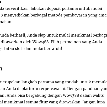
a
da terverifikasi, lakukan deposit pertama untuk mulai
8 menyediakan berbagai metode pembayaran yang ama
nakan.
 Anda berhasil, Anda siap untuk mulai menikmati berbag
ditawarkan oleh Wow388. Pilih permainan yang Anda
gel atau slot, dan mulai bertaruh!
n
merupakan langkah pertama yang mudah untuk memula
han Anda di platform terpercaya ini. Dengan panduan ya
kan, Anda bisa bergabung dengan Wow388 dalam waktu
ai menikmati semua fitur yang ditawarkan. Jangan lupa