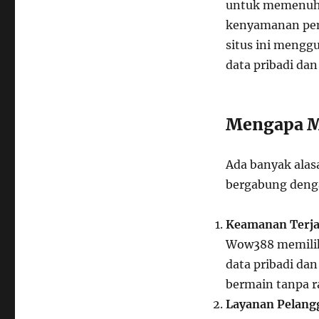
untuk memenuhi
kenyamanan pem
situs ini mengg
data pribadi dan
Mengapa M
Ada banyak ala
bergabung denga
Keamanan Terj
Wow388 memilik
data pribadi dan
bermain tanpa r
Layanan Pelang