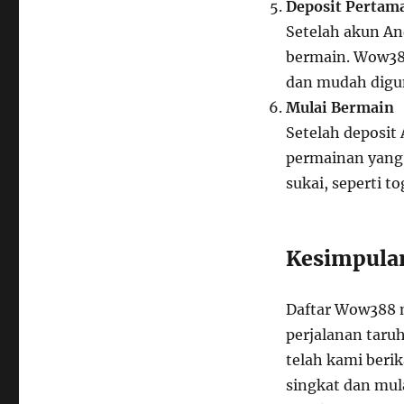
Deposit Pertam
Setelah akun An
bermain. Wow38
dan mudah digu
Mulai Bermain
Setelah deposit
permainan yang 
sukai, seperti to
Kesimpula
Daftar Wow388 
perjalanan taru
telah kami beri
singkat dan mul