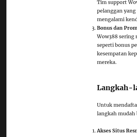
Tim support Wo
pelanggan yang 
mengalami kenda
Bonus dan Prom
Wow388 sering 
seperti bonus pe
kesempatan kepa
mereka.
Langkah-l
Untuk mendaftar
langkah mudah b
Akses Situs Re