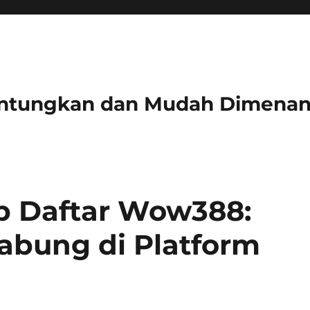
guntungkan dan Mudah Dimena
 Daftar Wow388:
abung di Platform