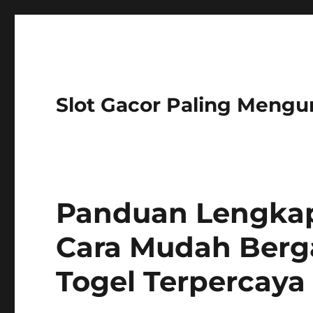
Slot Gacor Paling Men
Panduan Lengkap
Cara Mudah Berg
Togel Terpercaya