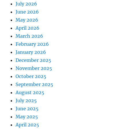
July 2026
June 2026
May 2026
April 2026
March 2026
February 2026
January 2026
December 2025
November 2025
October 2025
September 2025
August 2025
July 2025
June 2025
May 2025
April 2025