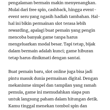
pengalaman bermain makin menyenangkan.
Mulai dari free spin, cashback, hingga event-
event seru yang ngasih hadiah tambahan. Hal-
hal ini bikin permainan slot terasa lebih
rewarding, apalagi buat pemain yang pengin
mencoba banyak game tanpa harus
mengeluarkan modal besar. Tapi tetap, bijak
dalam bermain adalah kunci; game hiburan
tetap harus dinikmati dengan santai.
Buat pemain baru, slot online juga bisa jadi
pintu masuk dunia permainan digital. Dengan
mekanisme simpel dan tampilan yang ramah
pemula, game ini memudahkan siapa pun
untuk langsung paham dalam hitungan detik.
Kamu tinggal menekan tombol spin dan