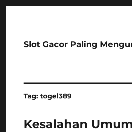
Slot Gacor Paling Men
Tag:
togel389
Kesalahan Umum 