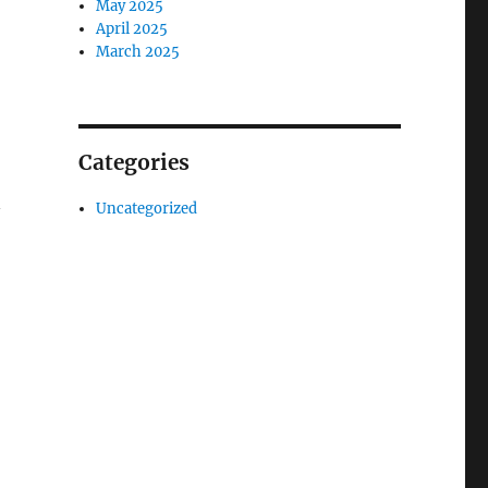
May 2025
April 2025
March 2025
Categories
n
Uncategorized