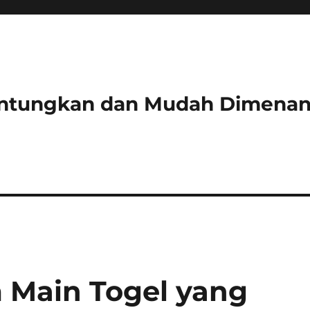
guntungkan dan Mudah Dimena
Main Togel yang