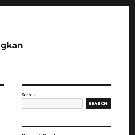
ngkan
Search
SEARCH