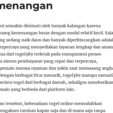
menangan
ini semakin diminati oleh banyak kalangan karena
ang kemenangan besar dengan modal relatif kecil. Sal
ang sedang naik daun dan banyak diperbincangkan adala
 terpercaya yang menyediakan layanan lengkap dan aman
a dari togel389 terletak pada transparansi proses
a sistem pembayaran yang cepat dan terpercaya,
p pemain merasa nyaman dan yakin saat memasang angk
 Dengan berbagai fitur menarik, togel389 mampu menari
ecinta togel dari berbagai daerah, sekaligus memberika
ain yang berbeda dari platform lain.
an tersebut, keberadaan togel online memudahkan
ngakses taruhan kapan saja dan di mana saja tanpa