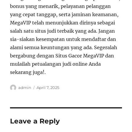
bonus yang menarik, pelayanan pelanggan
yang cepat tanggap, serta jaminan keamanan,
MegaVIP telah menunjukkan dirinya sebagai
salah satu situs judi terbaik yang ada. Jangan
sia-siakan kesempatan untuk mendaftar dan
alami semua keuntungan yang ada. Segeralah
bergabung dengan Situs Gacor MegaVIP dan
mulailah petualangan judi online Anda
sekarang juga!.
Author
Posted
admin
April 7, 2025
on
Leave a Reply