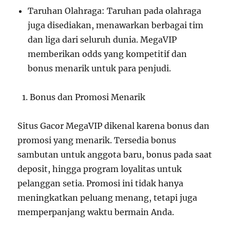
Taruhan Olahraga: Taruhan pada olahraga
juga disediakan, menawarkan berbagai tim
dan liga dari seluruh dunia. MegaVIP
memberikan odds yang kompetitif dan
bonus menarik untuk para penjudi.
Bonus dan Promosi Menarik
Situs Gacor MegaVIP dikenal karena bonus dan
promosi yang menarik. Tersedia bonus
sambutan untuk anggota baru, bonus pada saat
deposit, hingga program loyalitas untuk
pelanggan setia. Promosi ini tidak hanya
meningkatkan peluang menang, tetapi juga
memperpanjang waktu bermain Anda.