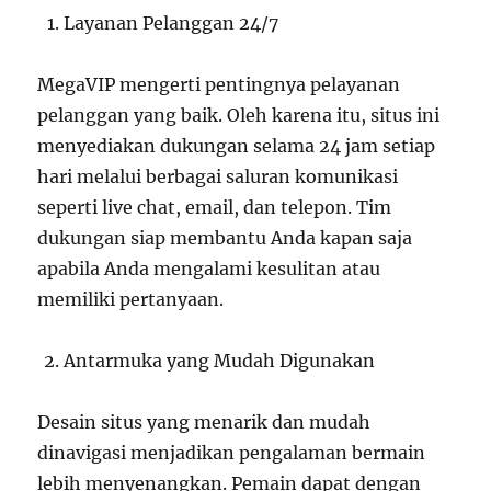
Layanan Pelanggan 24/7
MegaVIP mengerti pentingnya pelayanan
pelanggan yang baik. Oleh karena itu, situs ini
menyediakan dukungan selama 24 jam setiap
hari melalui berbagai saluran komunikasi
seperti live chat, email, dan telepon. Tim
dukungan siap membantu Anda kapan saja
apabila Anda mengalami kesulitan atau
memiliki pertanyaan.
Antarmuka yang Mudah Digunakan
Desain situs yang menarik dan mudah
dinavigasi menjadikan pengalaman bermain
lebih menyenangkan. Pemain dapat dengan