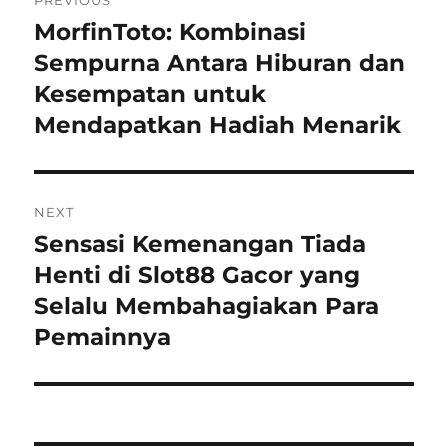
PREVIOUS
navigation
MorfinToto: Kombinasi
Previous
post:
Sempurna Antara Hiburan dan
Kesempatan untuk
Mendapatkan Hadiah Menarik
NEXT
Sensasi Kemenangan Tiada
Next
post:
Henti di Slot88 Gacor yang
Selalu Membahagiakan Para
Pemainnya