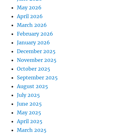
May 2026
April 2026
March 2026
February 2026
January 2026
December 2025
November 2025
October 2025
September 2025
August 2025
July 2025
June 2025
May 2025
April 2025
March 2025