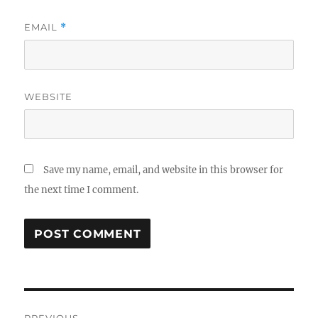
EMAIL
*
WEBSITE
Save my name, email, and website in this browser for
the next time I comment.
Post