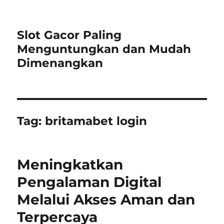
Slot Gacor Paling
Menguntungkan dan Mudah
Dimenangkan
Tag:
britamabet login
Meningkatkan
Pengalaman Digital
Melalui Akses Aman dan
Terpercaya