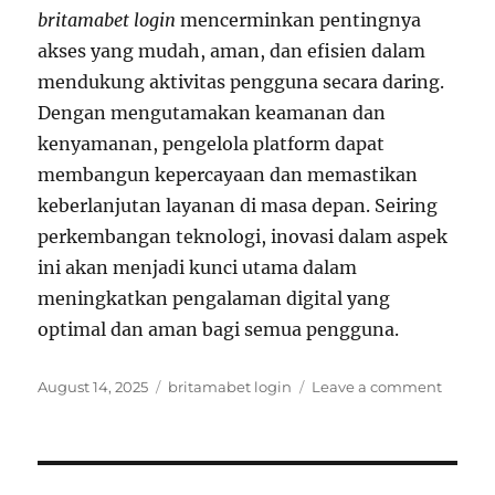
britamabet login
mencerminkan pentingnya
akses yang mudah, aman, dan efisien dalam
mendukung aktivitas pengguna secara daring.
Dengan mengutamakan keamanan dan
kenyamanan, pengelola platform dapat
membangun kepercayaan dan memastikan
keberlanjutan layanan di masa depan. Seiring
perkembangan teknologi, inovasi dalam aspek
ini akan menjadi kunci utama dalam
meningkatkan pengalaman digital yang
optimal dan aman bagi semua pengguna.
Posted
Tags
on
August 14, 2025
britamabet login
Leave a comment
on
Mening
Penga
Digital
Melalu