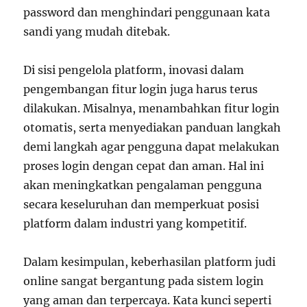
password dan menghindari penggunaan kata
sandi yang mudah ditebak.
Di sisi pengelola platform, inovasi dalam
pengembangan fitur login juga harus terus
dilakukan. Misalnya, menambahkan fitur login
otomatis, serta menyediakan panduan langkah
demi langkah agar pengguna dapat melakukan
proses login dengan cepat dan aman. Hal ini
akan meningkatkan pengalaman pengguna
secara keseluruhan dan memperkuat posisi
platform dalam industri yang kompetitif.
Dalam kesimpulan, keberhasilan platform judi
online sangat bergantung pada sistem login
yang aman dan terpercaya. Kata kunci seperti