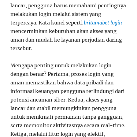
lancar, pengguna harus memahami pentingnya
melakukan login melalui sistem yang
terpercaya. Kata kunci seperti
britamabet login
mencerminkan kebutuhan akan akses yang
aman dan mudah ke layanan perjudian daring
tersebut.
Mengapa penting untuk melakukan login
dengan benar? Pertama, proses login yang
aman memastikan bahwa data pribadi dan
informasi keuangan pengguna terlindungi dari
potensi ancaman siber. Kedua, akses yang
lancar dan stabil memungkinkan pengguna
untuk menikmati permainan tanpa gangguan,
serta memonitor aktivitasnya secara real-time.
Ketiga, melalui fitur login yang efektif,