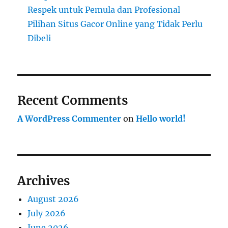
Respek untuk Pemula dan Profesional
Pilihan Situs Gacor Online yang Tidak Perlu
Dibeli
Recent Comments
A WordPress Commenter
on
Hello world!
Archives
August 2026
July 2026
June 2026