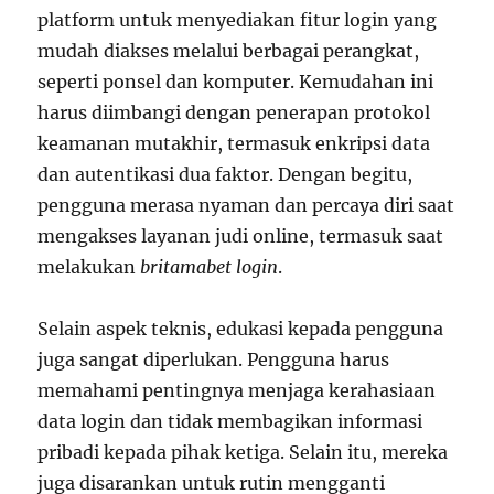
platform untuk menyediakan fitur login yang
mudah diakses melalui berbagai perangkat,
seperti ponsel dan komputer. Kemudahan ini
harus diimbangi dengan penerapan protokol
keamanan mutakhir, termasuk enkripsi data
dan autentikasi dua faktor. Dengan begitu,
pengguna merasa nyaman dan percaya diri saat
mengakses layanan judi online, termasuk saat
melakukan
britamabet login
.
Selain aspek teknis, edukasi kepada pengguna
juga sangat diperlukan. Pengguna harus
memahami pentingnya menjaga kerahasiaan
data login dan tidak membagikan informasi
pribadi kepada pihak ketiga. Selain itu, mereka
juga disarankan untuk rutin mengganti