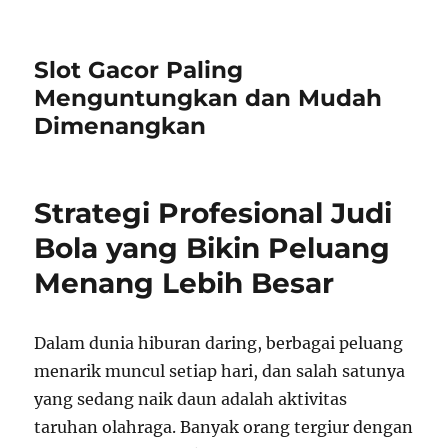
Slot Gacor Paling
Menguntungkan dan Mudah
Dimenangkan
Strategi Profesional Judi
Bola yang Bikin Peluang
Menang Lebih Besar
Dalam dunia hiburan daring, berbagai peluang
menarik muncul setiap hari, dan salah satunya
yang sedang naik daun adalah aktivitas
taruhan olahraga. Banyak orang tergiur dengan