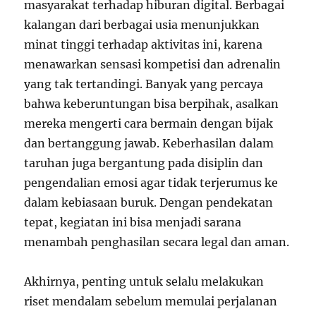
masyarakat terhadap hiburan digital. Berbagai
kalangan dari berbagai usia menunjukkan
minat tinggi terhadap aktivitas ini, karena
menawarkan sensasi kompetisi dan adrenalin
yang tak tertandingi. Banyak yang percaya
bahwa keberuntungan bisa berpihak, asalkan
mereka mengerti cara bermain dengan bijak
dan bertanggung jawab. Keberhasilan dalam
taruhan juga bergantung pada disiplin dan
pengendalian emosi agar tidak terjerumus ke
dalam kebiasaan buruk. Dengan pendekatan
tepat, kegiatan ini bisa menjadi sarana
menambah penghasilan secara legal dan aman.
Akhirnya, penting untuk selalu melakukan
riset mendalam sebelum memulai perjalanan