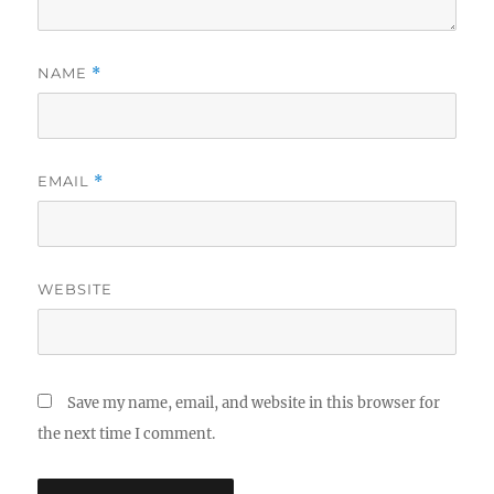
NAME
*
EMAIL
*
WEBSITE
Save my name, email, and website in this browser for
the next time I comment.