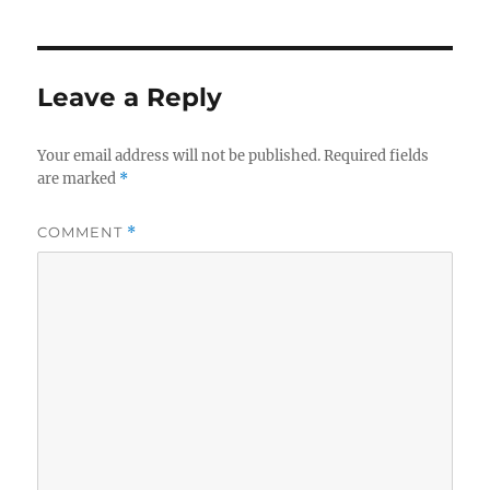
Leave a Reply
Your email address will not be published.
Required fields
are marked
*
COMMENT
*