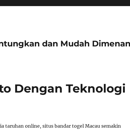
guntungkan dan Mudah Dimena
to Dengan Teknologi
a taruhan online, situs bandar togel Macau semakin