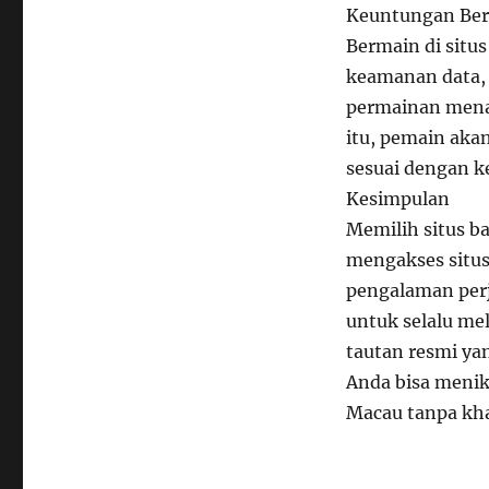
Keuntungan Berm
Bermain di situ
keamanan data, 
permainan menar
itu, pemain ak
sesuai dengan k
Kesimpulan
Memilih situs 
mengakses situs
pengalaman per
untuk selalu me
tautan resmi yan
Anda bisa menik
Macau tanpa kha