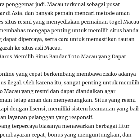
ara penggemar judi. Macau terkenal sebagai pusat
sar di Asia, dan banyak pemain mencari metode aman
 situs resmi yang menyediakan permainan togel Macau
n membahas mengapa penting untuk memilih situs banda
 dapat dipercaya, serta cara untuk memastikan tautan
arah ke situs asli Macau.
arus Memilih Situs Bandar Toto Macau yang Dapat
 online yang cepat berkembang membawa risiko adanya
us ilegal. Oleh karena itu, sangat penting untuk memili
to Macau yang resmi dan dapat diandalkan agar
main tetap aman dan menyenangkan. Situs yang resmi
kapi dengan lisensi, memiliki sistem keamanan yang bai
an layanan pelanggan yang responsif.
s yang terpercaya biasanya menawarkan berbagai fitur
i pembayaran cepat, bonus yang menguntungkan, dan