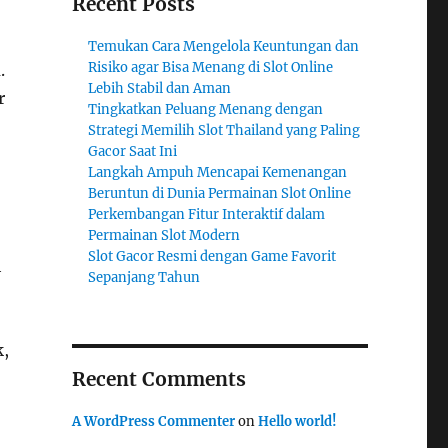
Recent Posts
Temukan Cara Mengelola Keuntungan dan
Risiko agar Bisa Menang di Slot Online
.
Lebih Stabil dan Aman
r
Tingkatkan Peluang Menang dengan
Strategi Memilih Slot Thailand yang Paling
Gacor Saat Ini
Langkah Ampuh Mencapai Kemenangan
Beruntun di Dunia Permainan Slot Online
Perkembangan Fitur Interaktif dalam
Permainan Slot Modern
Slot Gacor Resmi dengan Game Favorit
h
Sepanjang Tahun
k,
Recent Comments
A WordPress Commenter
on
Hello world!