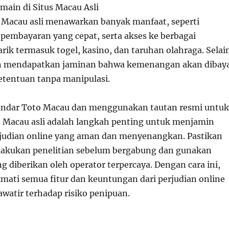
ain di Situs Macau Asli
s Macau asli menawarkan banyak manfaat, seperti
pembayaran yang cepat, serta akses ke berbagai
ik termasuk togel, kasino, dan taruhan olahraga. Selai
an mendapatkan jaminan bahwa kemenangan akan dibay
etentuan tanpa manipulasi.
bandar Toto Macau dan menggunakan tautan resmi untuk
 Macau asli adalah langkah penting untuk menjamin
judian online yang aman dan menyenangkan. Pastikan
lakukan penelitian sebelum bergabung dan gunakan
g diberikan oleh operator terpercaya. Dengan cara ini,
mati semua fitur dan keuntungan dari perjudian online
watir terhadap risiko penipuan.