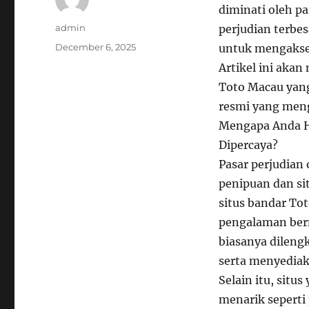
diminati oleh p
Author
admin
perjudian terbe
Posted
December 6, 2025
untuk mengakses
on
Artikel ini aka
Toto Macau yang
resmi yang meng
Mengapa Anda H
Dipercaya?
Pasar perjudian
penipuan dan sit
situs bandar To
pengalaman ber
biasanya dileng
serta menyediak
Selain itu, situ
menarik sepert