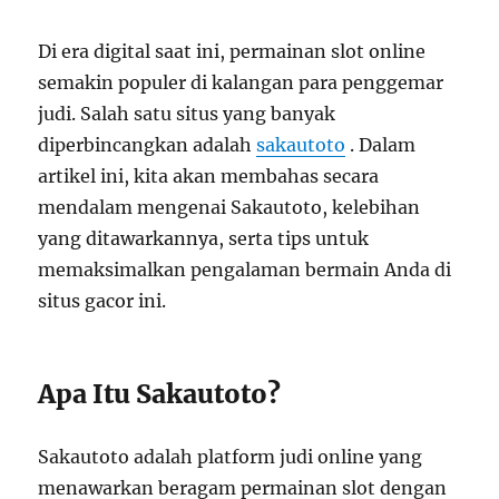
Di era digital saat ini, permainan slot online
semakin populer di kalangan para penggemar
judi. Salah satu situs yang banyak
diperbincangkan adalah
sakautoto
. Dalam
artikel ini, kita akan membahas secara
mendalam mengenai Sakautoto, kelebihan
yang ditawarkannya, serta tips untuk
memaksimalkan pengalaman bermain Anda di
situs gacor ini.
Apa Itu Sakautoto?
Sakautoto adalah platform judi online yang
menawarkan beragam permainan slot dengan