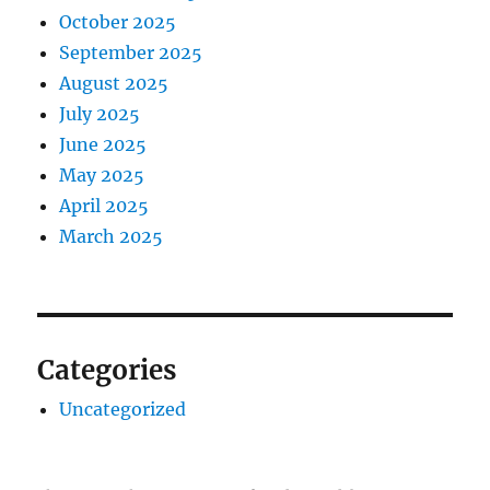
October 2025
September 2025
August 2025
July 2025
June 2025
May 2025
April 2025
March 2025
Categories
Uncategorized