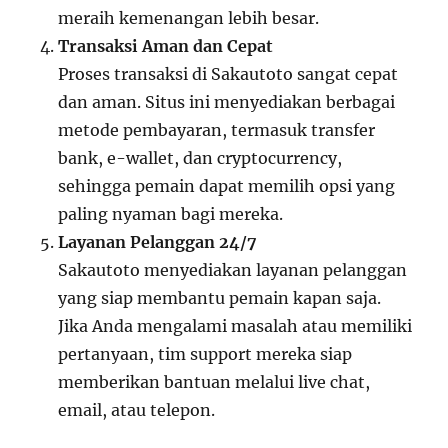
meraih kemenangan lebih besar.
Transaksi Aman dan Cepat
Proses transaksi di Sakautoto sangat cepat
dan aman. Situs ini menyediakan berbagai
metode pembayaran, termasuk transfer
bank, e-wallet, dan cryptocurrency,
sehingga pemain dapat memilih opsi yang
paling nyaman bagi mereka.
Layanan Pelanggan 24/7
Sakautoto menyediakan layanan pelanggan
yang siap membantu pemain kapan saja.
Jika Anda mengalami masalah atau memiliki
pertanyaan, tim support mereka siap
memberikan bantuan melalui live chat,
email, atau telepon.