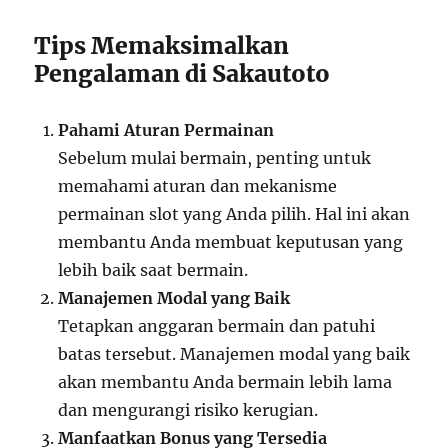
Tips Memaksimalkan
Pengalaman di Sakautoto
Pahami Aturan Permainan
Sebelum mulai bermain, penting untuk
memahami aturan dan mekanisme
permainan slot yang Anda pilih. Hal ini akan
membantu Anda membuat keputusan yang
lebih baik saat bermain.
Manajemen Modal yang Baik
Tetapkan anggaran bermain dan patuhi
batas tersebut. Manajemen modal yang baik
akan membantu Anda bermain lebih lama
dan mengurangi risiko kerugian.
Manfaatkan Bonus yang Tersedia