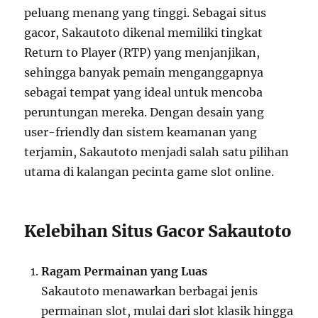
peluang menang yang tinggi. Sebagai situs
gacor, Sakautoto dikenal memiliki tingkat
Return to Player (RTP) yang menjanjikan,
sehingga banyak pemain menganggapnya
sebagai tempat yang ideal untuk mencoba
peruntungan mereka. Dengan desain yang
user-friendly dan sistem keamanan yang
terjamin, Sakautoto menjadi salah satu pilihan
utama di kalangan pecinta game slot online.
Kelebihan Situs Gacor Sakautoto
Ragam Permainan yang Luas
Sakautoto menawarkan berbagai jenis
permainan slot, mulai dari slot klasik hingga